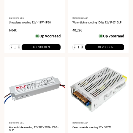
Leverancier:
Barcelona LED
Leverancier:
Barcelona LED
Ultraplatte voeding 12V - 18W - IP20
Waterdichte voeding 150W 12V IP67- GLP
Verkoopprijs
6,04€
Verkoopprijs
40,32€
Op voorraad
Op voorraad
-
+
-
+
TOEVOEGEN
TOEVOEGEN
Leverancier:
Barcelona LED
Leverancier:
Barcelona LED
Waterdichte voeding 12V DC - 20W - IP67 -
Geschakelde voeding 12V 300W
GLP