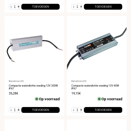
-
+
-
+
TOEVOEGEN
TOEVOEGEN
Leverancier:
Barcelona LED
Leverancier:
Barcelona LED
Compacte waterdichte voeding 12V 200W
Compacte waterdichte voeding 12V 60W
IP67
IP67
Verkoopprijs
35,28€
Verkoopprijs
19,15€
Op voorraad
Op voorraad
-
+
-
+
TOEVOEGEN
TOEVOEGEN