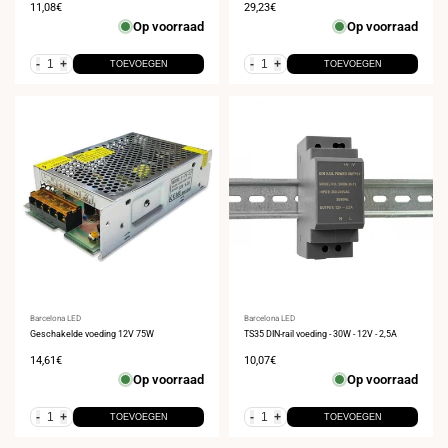
Verkoopprijs
11,08€
Verkoopprijs
29,23€
Op voorraad
Op voorraad
-
+
-
+
TOEVOEGEN
TOEVOEGEN
Leverancier:
Barcelona LED
Leverancier:
Barcelona LED
Geschakelde voeding 12V 75W
TS35 DIN-rail voeding - 30W - 12V - 2,5A
Verkoopprijs
14,61€
Verkoopprijs
10,07€
Op voorraad
Op voorraad
-
+
-
+
TOEVOEGEN
TOEVOEGEN