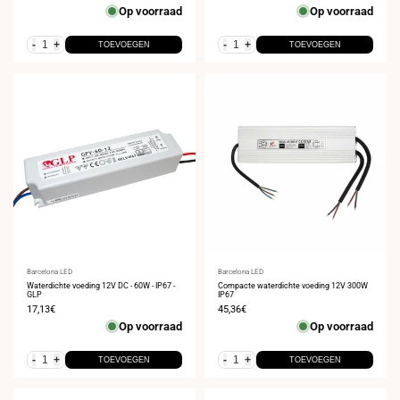
Op voorraad
Op voorraad
-
+
-
+
TOEVOEGEN
TOEVOEGEN
Leverancier:
Barcelona LED
Leverancier:
Barcelona LED
Waterdichte voeding 12V DC - 60W - IP67 -
Compacte waterdichte voeding 12V 300W
GLP
IP67
Verkoopprijs
17,13€
Verkoopprijs
45,36€
Op voorraad
Op voorraad
-
+
-
+
TOEVOEGEN
TOEVOEGEN