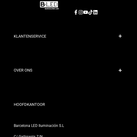
Facebook
Instagram
YouTube
TikTok
LinkedIn
KLANTENSERVICE
Veilige Betaling
Verzendbeleid
Contact
OVER ONS
Kortingsvoorwaarden
Retour- en omruilbeleid
Wie zijn wij?
Algemene Voorwaarden
Voor Professionals
Privacybeleid
Onze Winkels
HOOFDKANTOOR
Barcelona LED Iluminación S.L
C/ Galligants Z/N