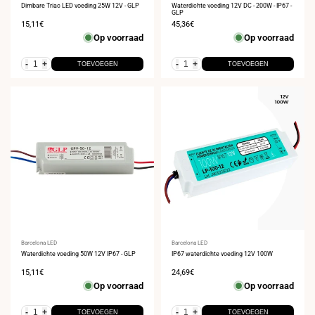
Dimbare Triac LED voeding 25W 12V - GLP
Waterdichte voeding 12V DC - 200W - IP67 -
GLP
Verkoopprijs
15,11€
Verkoopprijs
45,36€
Op voorraad
Op voorraad
-
+
-
+
TOEVOEGEN
TOEVOEGEN
Leverancier:
Barcelona LED
Leverancier:
Barcelona LED
Waterdichte voeding 50W 12V IP67 - GLP
IP67 waterdichte voeding 12V 100W
Verkoopprijs
15,11€
Verkoopprijs
24,69€
Op voorraad
Op voorraad
-
+
-
+
TOEVOEGEN
TOEVOEGEN