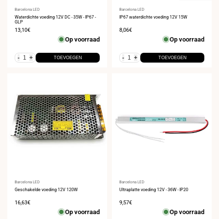
Leverancier:
Barcelona LED
Leverancier:
Barcelona LED
Waterdichte voeding 12V DC - 35W - IP67 -
IP67 waterdichte voeding 12V 15W
GLP
Verkoopprijs
13,10€
Verkoopprijs
8,06€
Op voorraad
Op voorraad
-
+
-
+
TOEVOEGEN
TOEVOEGEN
Leverancier:
Barcelona LED
Leverancier:
Barcelona LED
Geschakelde voeding 12V 120W
Ultraplatte voeding 12V - 36W - IP20
Verkoopprijs
16,63€
Verkoopprijs
9,57€
Op voorraad
Op voorraad