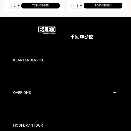
-
+
-
+
TOEVOEGEN
TOEVOEGEN
Facebook
Instagram
YouTube
TikTok
LinkedIn
KLANTENSERVICE
Veilige Betaling
Verzendbeleid
Contact
OVER ONS
Kortingsvoorwaarden
Retour- en omruilbeleid
Wie zijn wij?
Algemene Voorwaarden
Voor Professionals
Privacybeleid
Onze Winkels
HOOFDKANTOOR