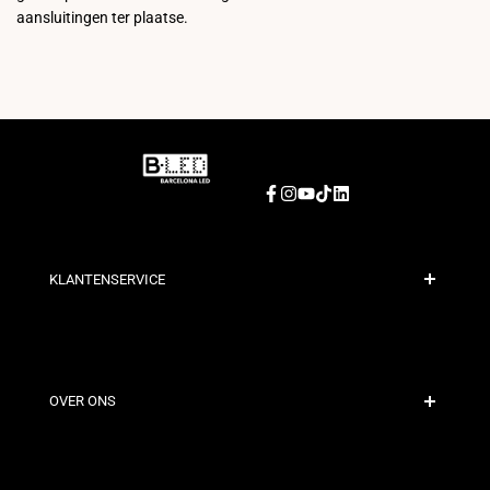
aansluitingen ter plaatse.
Facebook
Instagram
YouTube
TikTok
LinkedIn
KLANTENSERVICE
Veilige Betaling
Verzendbeleid
Contact
OVER ONS
Kortingsvoorwaarden
Retour- en omruilbeleid
Wie zijn wij?
Algemene Voorwaarden