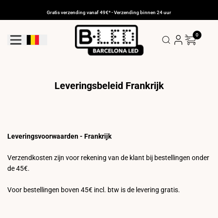
Ga
naar
Gratis verzending vanaf 49€* - Verzending binnen 24 uur
de
inhoud
0
Geolocatieknop: België
Leveringsbeleid Frankrijk
Leveringsvoorwaarden - Frankrijk
Verzendkosten zijn voor rekening van de klant bij bestellingen onder
de 45€.
Voor bestellingen boven 45€ incl. btw is de levering gratis.