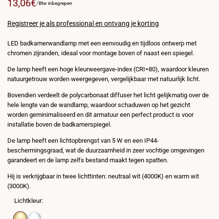
Verkoopprijs
13,06€
PRIJS
VOOR
/
Btw inbegrepen
PER
EENHEID
Registreer je als professional en ontvang je korting
LED badkamerwandlamp met een eenvoudig en tijdloos ontwerp met
chromen zijranden, ideaal voor montage boven of naast een spiegel.
De lamp heeft een hoge kleurweergave-index (CRI=80), waardoor kleuren
natuurgetrouw worden weergegeven, vergelijkbaar met natuurlijk licht.
Bovendien verdeelt de polycarbonaat diffuser het licht gelijkmatig over de
hele lengte van de wandlamp, waardoor schaduwen op het gezicht
worden geminimaliseerd en dit armatuur een perfect product is voor
installatie boven de badkamerspiegel.
De lamp heeft een lichtopbrengst van 5 W en een IP44-
beschermingsgraad, wat de duurzaamheid in zeer vochtige omgevingen
garandeert en de lamp zelfs bestand maakt tegen spatten.
Hij is verkrijgbaar in twee lichttinten: neutraal wit (4000K) en warm wit
(3000K).
Lichtkleur: