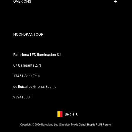
Contact
OVER ONS
Kortingsvoorwaarden
Retour- en omruilbeleid
Wie zijn wij?
Algemene Voorwaarden
Voor Professionals
Privacybeleid
Onze Winkels
HOOFDKANTOOR
Barcelona LED Iluminación S.L
C/ Galligants Z/N
17451 Sant Feliu
de Buixalleu Girona, Spanje
932418081
België
€
Footer: België, €
Copyright © 2026 Barcelona Led | Site door
Moxie Digital Shopify PLUS Partner