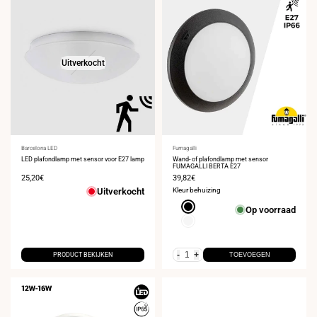
Uitverkocht
Leverancier:
Barcelona LED
Leverancier:
Fumagalli
LED plafondlamp met sensor voor E27 lamp
Wand- of plafondlamp met sensor
FUMAGALLI BERTA E27
Verkoopprijs
25,20€
Verkoopprijs
39,82€
Uitverkocht
Kleur behuizing
Zwart
Op voorraad
Wit
-
+
PRODUCT BEKIJKEN
TOEVOEGEN