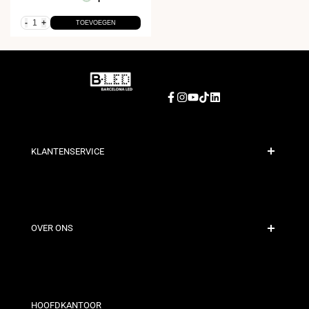
-
+
TOEVOEGEN
Facebook
Instagram
YouTube
TikTok
LinkedIn
KLANTENSERVICE
Veilige Betaling
Verzendbeleid
Contact
OVER ONS
Kortingsvoorwaarden
Retour- en omruilbeleid
Wie zijn wij?
Algemene Voorwaarden
Voor Professionals
Privacybeleid
Onze Winkels
HOOFDKANTOOR