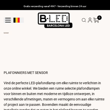
Ga
naar
Gratis verzending vanaf 49€* - Verzending binnen 24 uur
de
inhoud
0
Geolocatieknop: België
PLAFONNIERS MET SENSOR
Vind de perfecte LED-plafondlamp om elke ruimte te verlichten in
onze online winkel. We bieden een ruime selectie plafondlampen
voor binnen en buiten met moderne en tijdloze ontwerpen, in
verschillende afmetingen, maten en vermogens om aan elke ruimte
of project aan te passen. Bovendien maakt de eenvoudige
installatie zonder dat er gaten in het plafond hoeven te worden