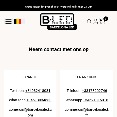
Ga
naar
Gratis verzending vanaf 49€* - Verzending binnen 24 uur
de
inhoud
0
Geolocatieknop: België
Neem contact met ons op
SPANJE
FRANKRIJK
Telefoon:
+34932418081
Telefoon:
+33178902746
Whatsapp
+34613034680
Whatsapp
+34621316016
comercial@barcelonaled.c
commercial@barcelonaled.
om
fr