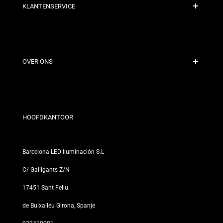
KLANTENSERVICE
Veilige Betaling
Verzendbeleid
Contact
OVER ONS
Kortingsvoorwaarden
Retour- en omruilbeleid
Wie zijn wij?
Algemene Voorwaarden
Voor Professionals
Privacybeleid
Onze Winkels
HOOFDKANTOOR
Barcelona LED Iluminación S.L
C/ Galligants Z/N
17451 Sant Feliu
de Buixalleu Girona, Spanje