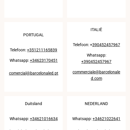
ITALIË
PORTUGAL
Telefoon: +
390452457967
Telefoon:
+351211165839
Whatsapp:
Whatsapp:
+34623170451
+390452457967
commerciale@barcelonale
comercial@barcelonaled.pt
d.com
Duitsland
NEDERLAND
Whatsapp:
+34621016634
Whatsapp:
+34621022641