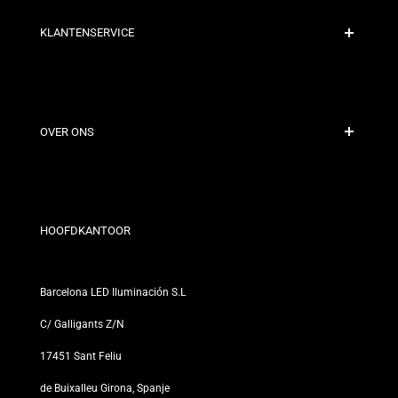
KLANTENSERVICE
Veilige Betaling
Verzendbeleid
Contact
OVER ONS
Kortingsvoorwaarden
Retour- en omruilbeleid
Wie zijn wij?
Algemene Voorwaarden
Voor Professionals
Privacybeleid
Onze Winkels
HOOFDKANTOOR
Barcelona LED Iluminación S.L
C/ Galligants Z/N
17451 Sant Feliu
de Buixalleu Girona, Spanje