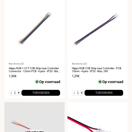
Leverancier:
Barcelona LED
Leverancier:
Barcelona LED
Hippo RGB + CCT COB Strip naar Controller
Hippo RGB COB Strip naar Controller - PCB
Connector - 12mm PCB - 6 pins - IP20 - Max.
10mm - 4 pins - IP20 - Max. 24V
24V
Verkoopprijs
1,50€
Verkoopprijs
1,29€
Op voorraad
Op voorraad
-
+
-
+
TOEVOEGEN
TOEVOEGEN