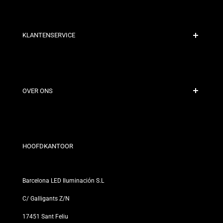
KLANTENSERVICE
Veilige Betaling
Verzendbeleid
Contact
OVER ONS
Kortingsvoorwaarden
Retour- en omruilbeleid
Wie zijn wij?
Algemene Voorwaarden
Voor Professionals
Privacybeleid
Onze Winkels
HOOFDKANTOOR
Barcelona LED Iluminación S.L
C/ Galligants Z/N
17451 Sant Feliu