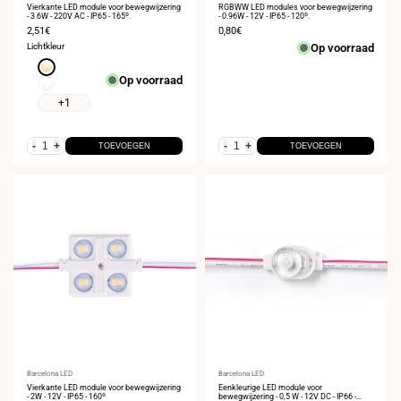
Vierkante LED module voor bewegwijzering
RGBWW LED modules voor bewegwijzering
- 3.6W - 220V AC - IP65 - 165º.
- 0.96W - 12V - IP65 - 120º.
Verkoopprijs
2,51€
Verkoopprijs
0,80€
Lichtkleur
Op voorraad
Warm
Op voorraad
wit
Neutraal
3000K
wit
+1
4000K
-
+
-
+
TOEVOEGEN
TOEVOEGEN
Leverancier:
Barcelona LED
Leverancier:
Barcelona LED
Vierkante LED module voor bewegwijzering
Eenkleurige LED module voor
- 2W - 12V - IP65 - 160º
bewegwijzering - 0,5 W - 12V DC - IP66 -