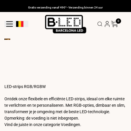
Ga
naar
Gratis verzending vanaf 49€* - Verzending binnen 24 uur
de
inhoud
0
Geolocatieknop: België
LED-strips RGB/RGBW
Ontdek onze flexibele en efficiënte LED-strips, ideaal om elke ruimte
te verlichten en te personaliseren. Met RGB-opties, dimbaar en slim,
transformeer je je omgeving met de beste LED-technologie.
Opmerking: de voeding is niet inbegrepen.
Vind de juiste in onze categorie Voedingen.