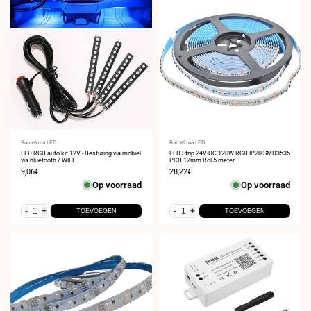
Leverancier:
Barcelona LED
Leverancier:
Barcelona LED
LED RGB auto kit 12V - Besturing via mobiel
LED Strip 24V-DC 120W RGB IP20 SMD3535
via bluetooth / WIFI
PCB 12mm Rol 5 meter
Verkoopprijs
9,06€
Verkoopprijs
28,22€
Op voorraad
Op voorraad
-
+
-
+
TOEVOEGEN
TOEVOEGEN