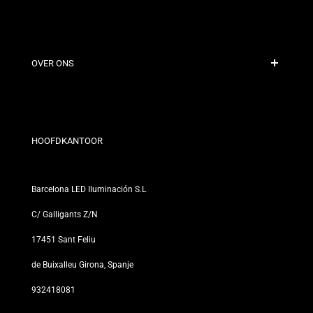
Veilige Betaling
Verzendbeleid
Contact
OVER ONS
Kortingsvoorwaarden
Retour- en omruilbeleid
Wie zijn wij?
Algemene Voorwaarden
Voor Professionals
Privacybeleid
Onze Winkels
HOOFDKANTOOR
Barcelona LED Iluminación S.L
C/ Galligants Z/N
17451 Sant Feliu
de Buixalleu Girona, Spanje
932418081