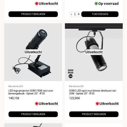
Uitverkocht
Op voorraad
-
+
PRODUCT BEKIJKEN
TOEVOEGEN
Uitverkocht
Uitverkocht
Leverancier:
Barcelona LED
Leverancier:
Barcelona LED
LED-logo-projector GOBO 50W vast voor
GOBO LED-spot voor binnen driefasen rail -
binnengebruik - Optiek 20° - IP20
20W - Optiek 20° - IP20
Verkoopprijs
140,15€
Verkoopprijs
122,00€
Uitverkocht
Uitverkocht
PRODUCT BEKIJKEN
PRODUCT BEKIJKEN