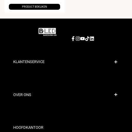
PRODUCT BEKIJKEN
Facebook
Instagram
YouTube
TikTok
LinkedIn
KLANTENSERVICE
Veilige Betaling
Verzendbeleid
Contact
OVER ONS
Kortingsvoorwaarden
Retour- en omruilbeleid
Wie zijn wij?
Algemene Voorwaarden
Voor Professionals
Privacybeleid
Onze Winkels
HOOFDKANTOOR