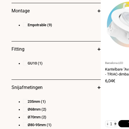
Montage
Empotrable
(9)
Fitting
GU10
(1)
Leverancier:
Barcelona LED
Kantelbare "Av
- TRIAC-dimbaa
Inbouwdiamet
Verkoopprij
6,04€
Snijafmetingen
235mm
(1)
Ø68mm
(2)
Ø70mm
(2)
-
+
Ø80-95mm
(1)