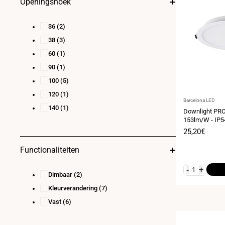
Openingshoek
36
(2)
38
(3)
60
(1)
90
(1)
100
(5)
120
(1)
Leverancier:
Barcelona LED
140
(1)
Downlight PRO
153lm/W - IP5
Doorsnede ø
Verkoopprij
25,20€
Functionaliteiten
-
+
Dimbaar
(2)
Kleurverandering
(7)
Vast
(6)