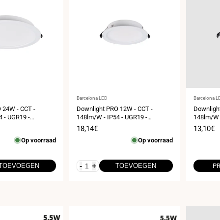
Leverancier:
Leveranci
Barcelona LED
Barcelona L
 24W - CCT -
Downlight PRO 12W - CCT -
Downligh
4 - UGR19 -
148lm/W - IP54 - UGR19 -
148lm/W -
205mm
Uitsparing ø120mm
Uitspari
s
Verkoopprijs
18,14€
Verkoop
13,10€
Op voorraad
Op voorraad
-
+
TOEVOEGEN
TOEVOEGEN
PR