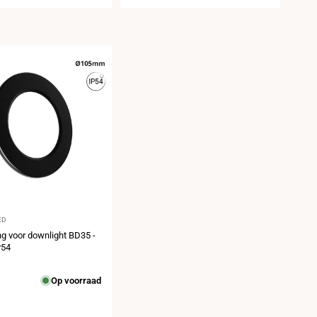
er:
ED
g voor downlight BD35 -
P54
prijs
Op voorraad