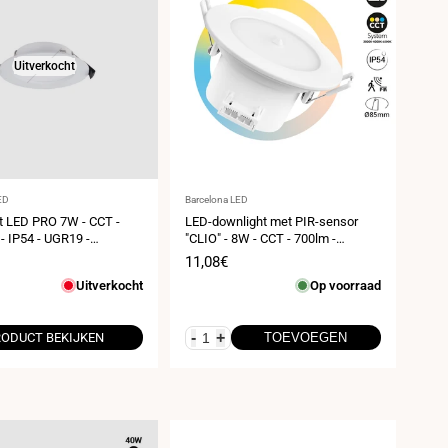
Uitverkocht
er:
Leverancier:
ED
Barcelona LED
t LED PRO 7W - CCT -
LED-downlight met PIR-sensor
 IP54 - UGR19 -
"CLIO" - 8W - CCT - 700lm -
ng ø75mm
Inbouwmaat Ø85mm - IP54
prijs
Verkoopprijs
11,08€
Uitverkocht
Op voorraad
-
+
ODUCT BEKIJKEN
TOEVOEGEN