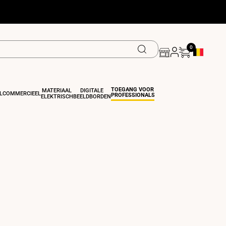
0
Geolocatiek
TOEGANG VOOR
MATERIAAL
DIGITALE
L
COMMERCIEEL
PROFESSIONALS
ELEKTRISCH
BEELDBORDEN