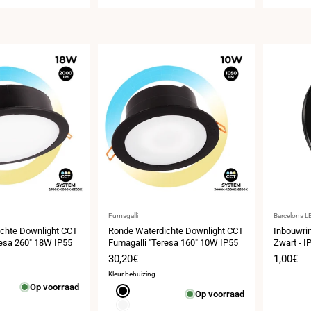
Leverancier:
Leveranci
Fumagalli
Barcelona L
chte Downlight CCT
Ronde Waterdichte Downlight CCT
Inbouwrin
resa 260" 18W IP55
Fumagalli "Teresa 160" 10W IP55
Zwart - I
s
Verkoopprijs
30,20€
Verkoop
1,00€
Kleur behuizing
Op voorraad
Zwart
Op voorraad
Wit