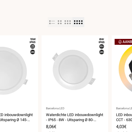
AANB
Leverancier:
Leveranci
Barcelona LED
Barcelona L
ED inbouwdownlight
Waterdichte LED inbouwdownlight
LED inbou
Uitsparing Ø 145-
- IP65 - 8W - Uitsparing Ø 80-
CCT - 63
95mm
IP54
s
Verkoopprijs
8,06€
Verkoop
4,03€