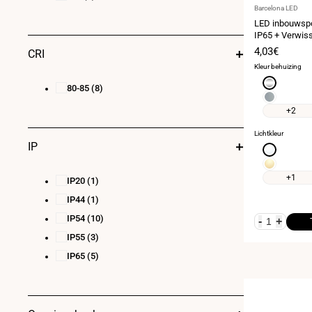
Leverancier:
Barcelona LED
LED inbouwspo
IP65 + Verwiss
dimbaar - Ø6
Verkoopprij
4,03€
CRI
Kleur behuizing
Zilver
80-85
(8)
Chroom
+2
Lichtkleur
IP
Neutraal
wit
Warm
4000K
wit
+1
IP20
(1)
3000K
IP44
(1)
IP54
(10)
-
+
IP55
(3)
IP65
(5)