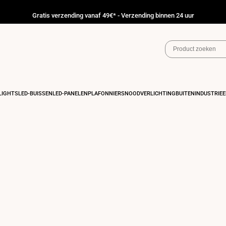
Gratis verzending vanaf 49€* - Verzending binnen 24 uur
IGHTS
LED-BUISSEN
LED-PANELEN
PLAFONNIERS
NOODVERLICHTING
BUITEN
INDUSTRIEE