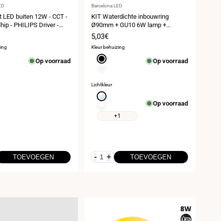
er:
Leverancier:
ED
Barcelona LED
 LED buiten 12W - CCT -
KIT Waterdichte inbouwring
p - PHILIPS Driver -
Ø90mm + GU10 6W lamp +
e Ø 75mm - IP54
Lamphouder
prijs
Verkoopprijs
5,03€
zing
Kleur behuizing
Zwart
Op voorraad
Op voorraad
Wit
Lichtkleur
Koud
Op voorraad
wit
Neutraal
6000K
wit
+1
4000K
-
+
TOEVOEGEN
TOEVOEGEN