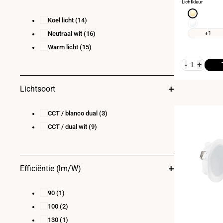
Lichtkleur
Warm
Koel licht
(14)
wit
Neutraal
3000K
wit
Neutraal wit
(16)
+1
4000K
Warm licht
(15)
-
+
Lichtsoort
CCT / blanco dual
(3)
CCT / dual wit
(9)
Efficiëntie (lm/W)
90
(1)
100
(2)
130
(1)