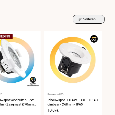
Sorteren
IEDING
er:
Leverancier:
ED
Barcelona LED
wspot voor buiten - 7W -
Inbouwspot LED 6W - CCT - TRIAC
0lm - Zaagmaat Ø70mm -
dimbaar - Ø68mm - IP65
prijs
Verkoopprijs
10,07€