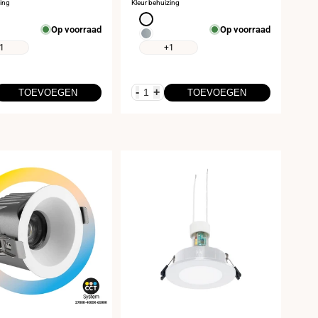
zing
Kleur behuizing
Wit
Op voorraad
Op voorraad
m
Chroom
1
+1
-
+
TOEVOEGEN
TOEVOEGEN