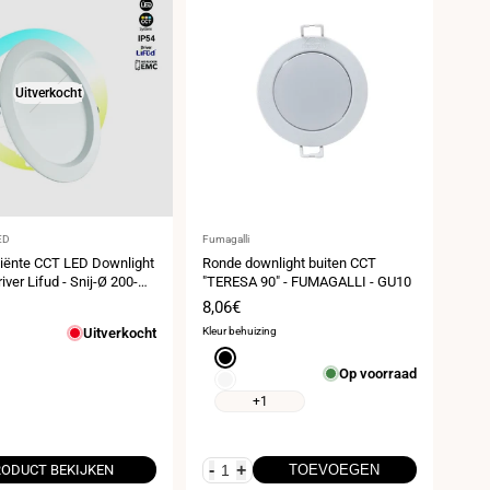
Uitverkocht
er:
Leverancier:
ED
Fumagalli
ciënte CCT LED Downlight
Ronde downlight buiten CCT
iver Lifud - Snij-Ø 200-
"TERESA 90" - FUMAGALLI - GU10
P54
prijs
Verkoopprijs
8,06€
Uitverkocht
Kleur behuizing
Zwart
Op voorraad
Wit
+1
-
+
ODUCT BEKIJKEN
TOEVOEGEN