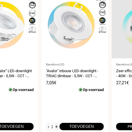
Leverancier:
Leveranci
Barcelona LED
Barcelona L
alor" LED-downlight
"Avalor" inbouw LED-downlight -
Zeer effi
r - 5,5W - CCT -
TRIAC dimbaar - 5,5W - CCT -
- 40W - Dr
er Ø 70mm - IP44
Uitsparing Ø 70mm - IP65
220mm I
s
Verkoopprijs
7,05€
Verkoop
27,21€
Op voorraad
Op voorraad
-
+
TOEVOEGEN
TOEVOEGEN
PR