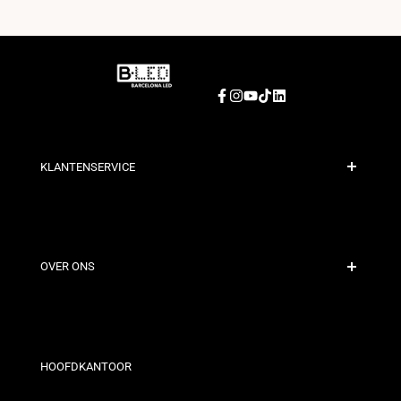
Facebook
Instagram
YouTube
TikTok
LinkedIn
KLANTENSERVICE
Veilige Betaling
Verzendbeleid
Contact
OVER ONS
Kortingsvoorwaarden
Retour- en omruilbeleid
Wie zijn wij?
Algemene Voorwaarden
Voor Professionals
Privacybeleid
Onze Winkels
HOOFDKANTOOR