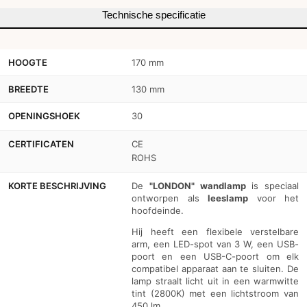
Technische specificatie
3W
3W
-
-
HOOGTE
170 mm
USB+USBC
USB+USBC
BREEDTE
130 mm
OPENINGSHOEK
30
CERTIFICATEN
CE
ROHS
KORTE BESCHRIJVING
De
"LONDON" wandlamp
is speciaal
ontworpen als
leeslamp
voor het
hoofdeinde.
Hij heeft een flexibele verstelbare
arm, een LED-spot van 3 W, een USB-
poort en een USB-C-poort om elk
compatibel apparaat aan te sluiten. De
lamp straalt licht uit in een warmwitte
tint (2800K) met een lichtstroom van
450 lm.