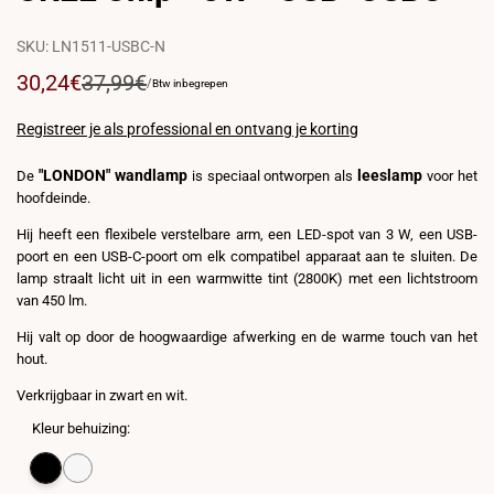
SKU:
LN1511-USBC-N
Verkoopprijs
30,24€
Reguliere
37,99€
PRIJS
VOOR
/
Btw inbegrepen
PER
prijs
EENHEID
Registreer je als professional en ontvang je korting
"LONDON" wandlamp
leeslamp
De
is speciaal ontworpen als
voor het
hoofdeinde.
Hij heeft een flexibele verstelbare arm, een LED-spot van 3 W, een USB-
poort en een USB-C-poort om elk compatibel apparaat aan te sluiten. De
lamp straalt licht uit in een warmwitte tint (2800K) met een lichtstroom
van 450 lm.
Hij valt op door de hoogwaardige afwerking en de warme touch van het
hout.
Verkrijgbaar in zwart en wit.
Kleur behuizing:
Variant
Zwart
Variant
Wit