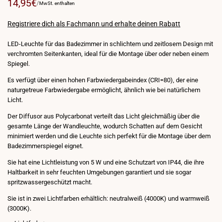
Verkaufspreis
14,95€
PREIS
FÜR
/
MwSt. enthalten
PRO
EINHEIT
Registriere dich als Fachmann und erhalte deinen Rabatt
LED-Leuchte für das Badezimmer in schlichtem und zeitlosem Design mit
verchromten Seitenkanten, ideal für die Montage über oder neben einem
Spiegel.
Es verfügt über einen hohen Farbwiedergabeindex (CRI=80), der eine
naturgetreue Farbwiedergabe ermöglicht, ähnlich wie bei natürlichem
Licht.
Der Diffusor aus Polycarbonat verteilt das Licht gleichmäßig über die
gesamte Länge der Wandleuchte, wodurch Schatten auf dem Gesicht
minimiert werden und die Leuchte sich perfekt für die Montage über dem
Badezimmerspiegel eignet.
Sie hat eine Lichtleistung von 5 W und eine Schutzart von IP44, die ihre
Haltbarkeit in sehr feuchten Umgebungen garantiert und sie sogar
spritzwassergeschützt macht.
Sie ist in zwei Lichtfarben erhältlich: neutralweiß (4000K) und warmweiß
(3000K).