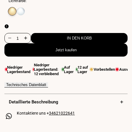
Lichtfarbe:
Variante
Warmweiß
Variante
Neutralweiß
ausverkauft
3000K
ausverkauft
4000K
IN DEN KORB
Menge
Menge
Jetzt kaufen
für
für
LED-
LED-
Niedriger
Niedriger
Auf
12
auf
Lagerbestand:
Vorbestellen
Ausver
Leuchte
Leuchte
Lagerbestand
Lager
Lager
12
verbleibend
für
für
Technisches Datenblatt
Badezimmerspiegel
Badezimmerspiegel
-
-
Detaillierte Beschreibung
5W
5W
Kontaktiere uns +
34621022641
verringern
erhöhen