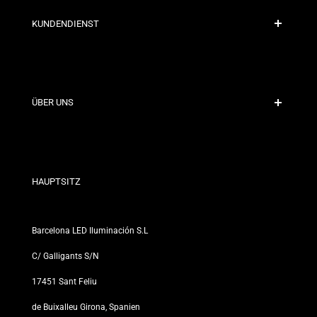
KUNDENDIENST
Sichere Zahlung
Versandrichtlinien
Kontakt
ÜBER UNS
Rabattbedingungen
Rückgabe- und Umtauschrichtlinien
Wer sind wir?
Allgemeine Geschäftsbedingungen
Für Fachleute
Datenschutzerklärung
Unsere Geschäfte
HAUPTSITZ
Barcelona LED Iluminación S.L
C/ Galligants S/N
17451 Sant Feliu
de Buixalleu Girona, Spanien