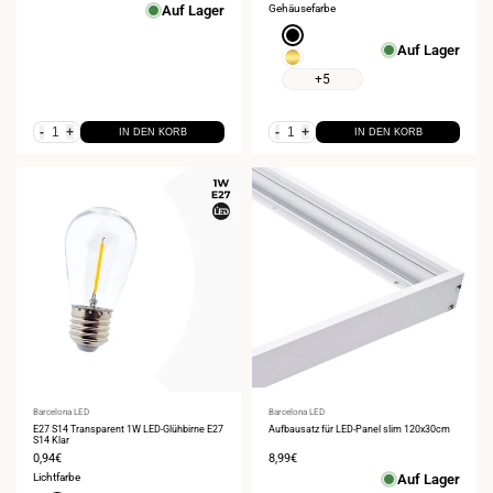
Auf Lager
Gehäusefarbe
Schwarz
Auf Lager
Gold
+5
-
+
-
+
IN DEN KORB
IN DEN KORB
Anbieter:
Barcelona LED
Anbieter:
Barcelona LED
E27 S14 Transparent 1W LED-Glühbirne E27
Aufbausatz für LED-Panel slim 120x30cm
S14 Klar
Verkaufspreis
0,94€
Verkaufspreis
8,99€
Lichtfarbe
Auf Lager