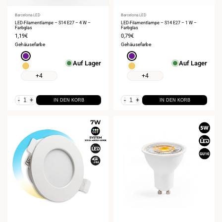
Anbieter:
Barcelona LED
Anbieter:
Barcelona LED
LED-Filamentlampe – S14 E27 – 4 W –
LED-Filamentlampe – S14 E27 – 1 W –
Farbglas
Farbglas
Verkaufspreis
1,19€
Verkaufspreis
0,79€
Gehäusefarbe
Gehäusefarbe
Violett
Violett
Auf Lager
Auf Lager
Gelb
Gelb
+4
+4
-
+
-
+
IN DEN KORB
IN DEN KORB