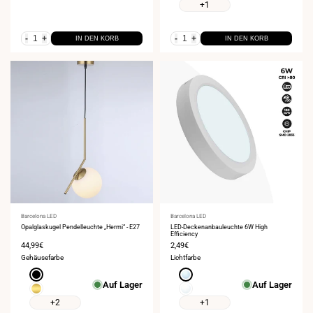
4000K
+1
-
+
-
+
IN DEN KORB
IN DEN KORB
Anbieter:
Barcelona LED
Anbieter:
Barcelona LED
Opalglaskugel Pendelleuchte „Hermi“ - E27
LED-Deckenanbauleuchte 6W High
Efficiency
Verkaufspreis
44,99€
Verkaufspreis
2,49€
Gehäusefarbe
Lichtfarbe
Schwarz
Kaltweiß
Auf Lager
Auf Lager
6000K
Gold
Neutralweiß
4000K
+2
+1