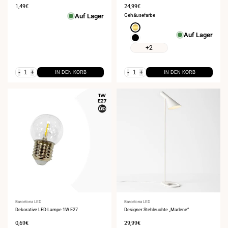
Verkaufspreis
1,49€
Verkaufspreis
24,99€
Auf Lager
Gehäusefarbe
Gold
Auf Lager
Schwarz
+2
-
+
-
+
IN DEN KORB
IN DEN KORB
Anbieter:
Barcelona LED
Anbieter:
Barcelona LED
Dekorative LED-Lampe 1W E27
Designer Stehleuchte „Marlene“
Verkaufspreis
0,69€
Verkaufspreis
29,99€