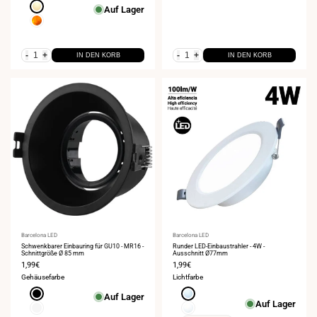
Warmweiß
Auf Lager
3000K
Bernstein
-
+
-
+
IN DEN KORB
IN DEN KORB
Anbieter:
Barcelona LED
Anbieter:
Barcelona LED
Schwenkbarer Einbauring für GU10 - MR16 -
Runder LED-Einbaustrahler - 4W -
Schnittgröße Ø 85 mm
Ausschnitt Ø77mm
Verkaufspreis
1,99€
Verkaufspreis
1,99€
Gehäusefarbe
Lichtfarbe
Schwarz
Kaltweiß
Auf Lager
Auf Lager
6000K
Weiß
Neutralweiß