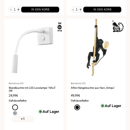
-
+
-
+
IN DEN KORB
IN DEN KORB
Anbieter:
Barcelona LED
Anbieter:
Barcelona LED
Wandleuchte mit LED-Leselampe "HALE"
Affen-Hängeleuchte aus Harz „Ximpa“
3W
Verkaufspreis
24,99€
Verkaufspreis
49,99€
Gehäusefarbe
Gehäusefarbe
Auf Lager
Weiß
Schwarz
Auf Lager
Chrom
+1