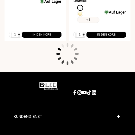
Auf Lager
Lichtfarbe
Neutralweiß
Auf Lager
4000K
Warmweiß
2700K
+1
-
+
-
+
IN DEN KORB
IN DEN KORB
Facebook
Instagram
YouTube
TikTok
LinkedIn
KUNDENDIENST
Sichere Zahlung