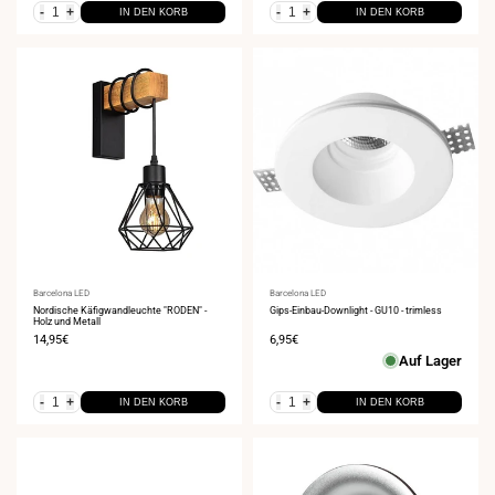
-
+
-
+
IN DEN KORB
IN DEN KORB
Anbieter:
Barcelona LED
Anbieter:
Barcelona LED
Nordische Käfigwandleuchte "RODEN" -
Gips-Einbau-Downlight - GU10 - trimless
Holz und Metall
Verkaufspreis
14,95€
Verkaufspreis
6,95€
Auf Lager
-
+
-
+
IN DEN KORB
IN DEN KORB