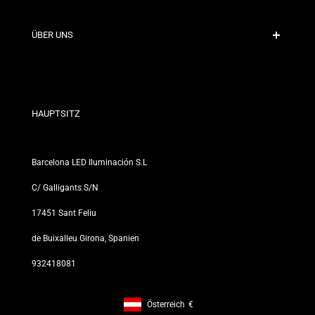
Versandrichtlinien
Kontakt
ÜBER UNS
Rabattbedingungen
Rückgabe- und Umtauschrichtlinien
Wer sind wir?
Allgemeine Geschäftsbedingungen
Für Fachleute
Datenschutzerklärung
Unsere Geschäfte
HAUPTSITZ
Barcelona LED Iluminación S.L
C/ Galligants S/N
17451 Sant Feliu
de Buixalleu Girona, Spanien
932418081
Österreich
€
Footer: Österreich, €