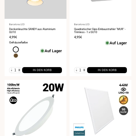
Anbieter:
Barcelona LED
Anbieter:
Barcelona LED
Deckenleuchte SANDY aus Aluminium
Quadratischer Gips-Einbaustrahler "MUR" -
GU10
Trimless - 1 x GU10
Verkaufspreis
4,99€
Verkaufspreis
4,95€
Gehäusefarbe
Auf Lager
Weiß
Auf Lager
Messing
-
+
-
+
IN DEN KORB
IN DEN KORB