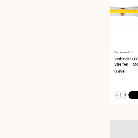
Anbieter:
Barcelona LED
Verbinder LED
Streifen – M
10 mm – IP2
Verkaufspr
0,99€
-
+