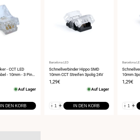
Anbieter:
Anbieter:
Barcelona LED
Barcelona L
ker - CCT LED
Schnellverbinder Hippo SMD
Schnellve
abel - 10mm - 3 Pins
10mm CCT Streifen 3polig 24V
10mm 3po
eis
Verkaufspreis
1,29€
Verkauf
1,29€
Auf Lager
Auf Lager
-
+
-
+
IN DEN KORB
IN DEN KORB