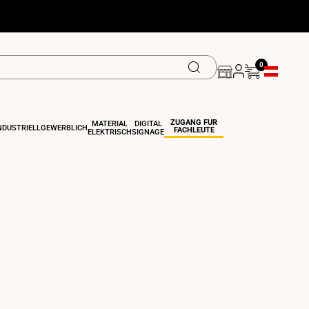
0
Geolokalisie
ZUGANG FÜR
MATERIAL
DIGITAL
NDUSTRIELL
GEWERBLICH
FACHLEUTE
ELEKTRISCH
SIGNAGE