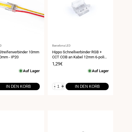
Anbieter:
ED
Barcelona LED
treifenverbinder 10mm
Hippo Schnellverbinder RGB +
50mm - IP20
CCT COB an Kabel 12mm 6-polig
24V
spreis
Verkaufspreis
1,29€
Auf Lager
Auf Lager
-
+
IN DEN KORB
IN DEN KORB