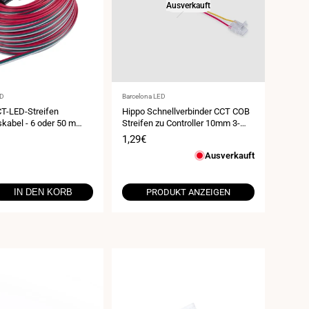
Ausverkauft
Anbieter:
ED
Barcelona LED
T-LED-Streifen
Hippo Schnellverbinder CCT COB
kabel - 6 oder 50 m
Streifen zu Controller 10mm 3-
polig 24V
spreis
Verkaufspreis
1,29€
Ausverkauft
IN DEN KORB
PRODUKT ANZEIGEN