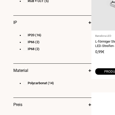
RGB + CCT
(5)
Au
IP
IP20
(16)
Anbieter:
Barcelona LED
L-förmiger S
IP66
(2)
LED-Streifen 
IP68
(2)
Verkaufspr
0,99€
Material
PRODU
Polycarbonat
(14)
Preis