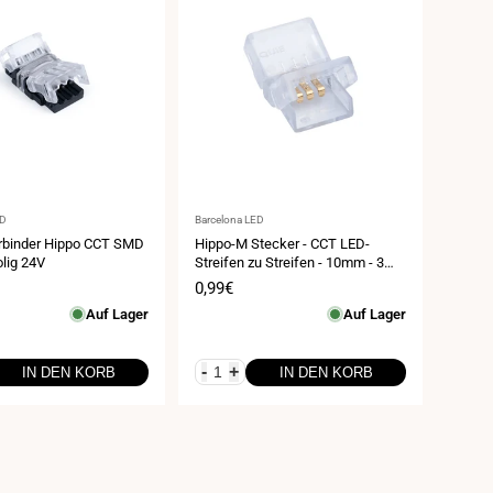
Anbieter:
ED
Barcelona LED
rbinder Hippo CCT SMD
Hippo-M Stecker - CCT LED-
lig 24V
Streifen zu Streifen - 10mm - 3
Pins - IP66
spreis
Verkaufspreis
0,99€
Auf Lager
Auf Lager
-
+
IN DEN KORB
IN DEN KORB