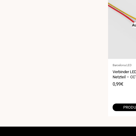
Au
Anbieter:
Barcelona LED
Verbinder LE
Netzteil – C
Verkaufspr
0,99€
PRODU