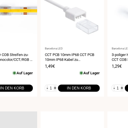
Anbieter:
Anbieter:
Barcelona LED
Barcelona L
 COB Streifen-zu-
CCT PCB 10mm IP68 CCT PCB
3-poliger 
onocolor/CCT/RGB –
10mm IP68 Kabel zu
CCT COB 
0
Kabelanschluss
eis
Verkaufspreis
1,49€
Verkauf
1,29€
Auf Lager
Auf Lager
-
+
-
+
IN DEN KORB
IN DEN KORB