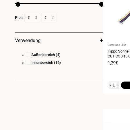
Preis:
€
-
€
Verwendung
Anbieter:
Barcelona LED
Hippo Schnel
Außenbereich
(4)
CCT COB zu C
polig 24V
Innenbereich
(16)
Verkaufspr
1,29€
-
+