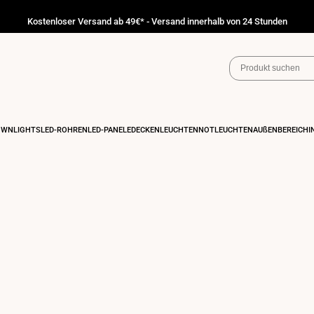
Kostenloser Versand ab 49€* - Versand innerhalb von 24 Stunden
OWNLIGHTS
LED-RÖHREN
LED-PANELE
DECKENLEUCHTEN
NOTLEUCHTEN
AUßENBEREICH
I