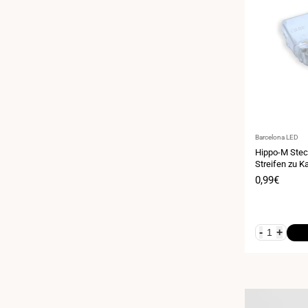
Anbieter:
Barcelona LED
Hippo-M Stec
Streifen zu K
- IP66
Verkaufspr
0,99€
-
+