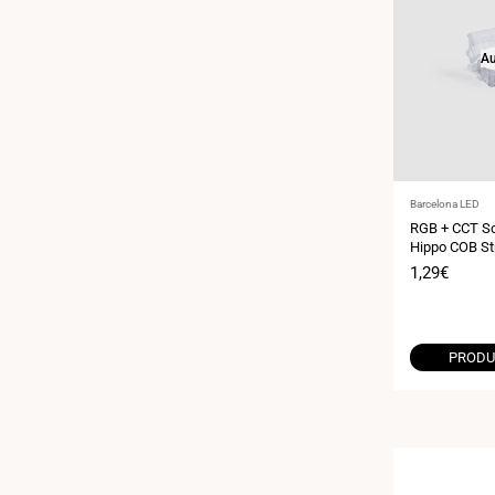
Au
Anbieter:
Barcelona LED
RGB + CCT Sc
Hippo COB St
polig 24V
Verkaufspr
1,29€
PRODU