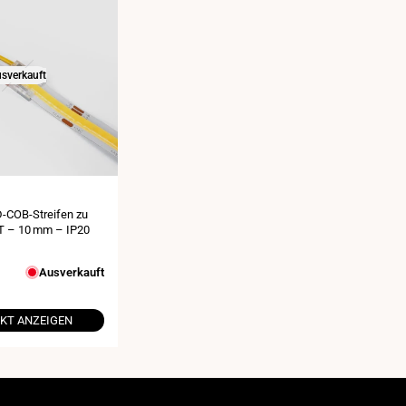
sverkauft
D-COB-Streifen zu
CT – 10 mm – IP20
eis
Ausverkauft
KT ANZEIGEN