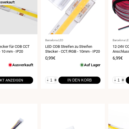
sverkauft
Anbieter:
Anbieter:
Barcelona LED
Barcelona L
tecker für COB CCT
LED COB Streifen zu Streifen
12-24V CC
- 10 mm - IP20
Stecker - CCT/RGB - 10mm - IP20
Anschluss
lang
eis
Verkaufspreis
0,99€
Verkauf
6,99€
Ausverkauft
Auf Lager
-
+
-
+
KT ANZEIGEN
IN DEN KORB