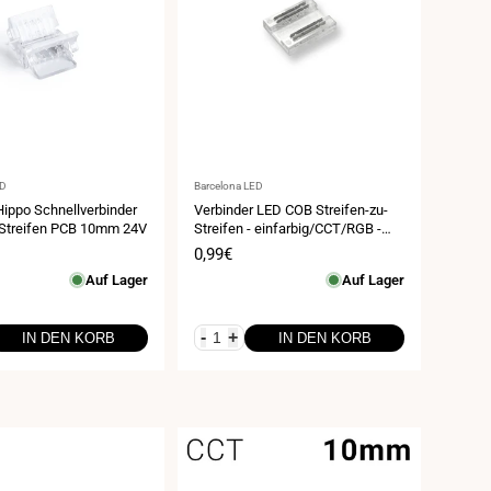
Anbieter:
ED
Barcelona LED
Hippo Schnellverbinder
Verbinder LED COB Streifen-zu-
Streifen PCB 10mm 24V
Streifen - einfarbig/CCT/RGB -
12mm - IP20
spreis
Verkaufspreis
0,99€
Auf Lager
Auf Lager
-
+
IN DEN KORB
IN DEN KORB