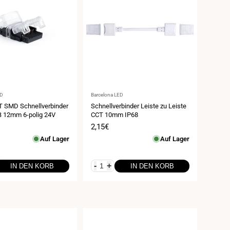
Anbieter:
ED
Barcelona LED
 SMD Schnellverbinder
Schnellverbinder Leiste zu Leiste
B 12mm 6-polig 24V
CCT 10mm IP68
spreis
Verkaufspreis
2,15€
Auf Lager
Auf Lager
-
+
IN DEN KORB
IN DEN KORB