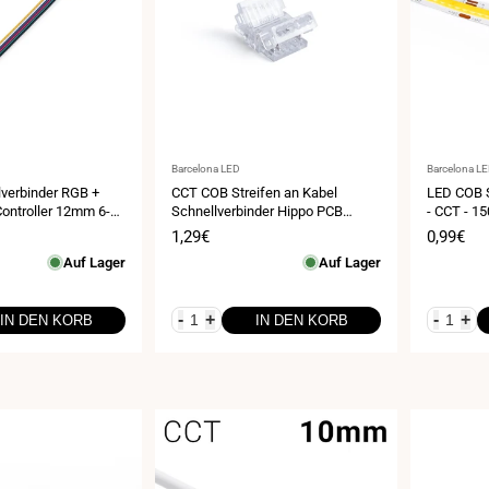
Anbieter:
Anbieter:
Barcelona LED
Barcelona L
lverbinder RGB +
CCT COB Streifen an Kabel
LED COB S
ontroller 12mm 6-
Schnellverbinder Hippo PCB
- CCT - 1
10mm 3-polig 24V
eis
Verkaufspreis
1,29€
Verkauf
0,99€
Auf Lager
Auf Lager
-
+
-
+
IN DEN KORB
IN DEN KORB