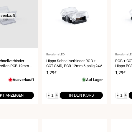
sverkauft
Anbieter:
Anbieter:
Barcelona LED
Barcelona L
hnellverbinder
Hippo Schnellverbinder RGB +
RGB + CCT
reifen PCB 12mm 6-
CCT SMD, PCB 12mm 6-polig 24V
Hippo PC
eis
Verkaufspreis
1,29€
Verkauf
1,29€
Ausverkauft
Auf Lager
-
+
-
+
KT ANZEIGEN
IN DEN KORB