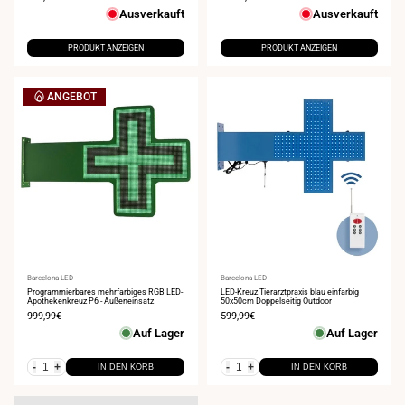
Ausverkauft
Ausverkauft
PRODUKT ANZEIGEN
PRODUKT ANZEIGEN
ANGEBOT
Anbieter:
Barcelona LED
Anbieter:
Barcelona LED
Programmierbares mehrfarbiges RGB LED-
LED-Kreuz Tierarztpraxis blau einfarbig
Apothekenkreuz P6 - Außeneinsatz
50x50cm Doppelseitig Outdoor
Verkaufspreis
999,99€
Verkaufspreis
599,99€
Auf Lager
Auf Lager
-
+
-
+
IN DEN KORB
IN DEN KORB