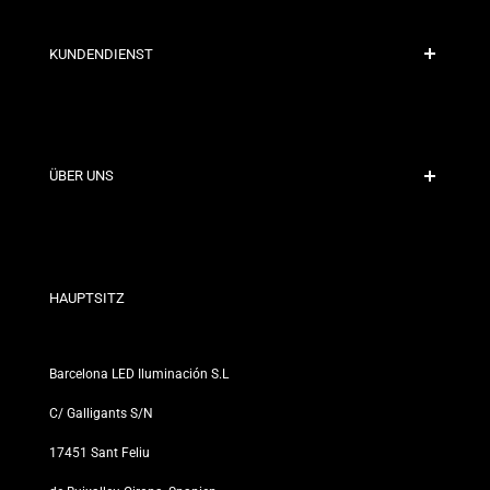
KUNDENDIENST
Sichere Zahlung
Versandrichtlinien
Kontakt
ÜBER UNS
Rabattbedingungen
Rückgabe- und Umtauschrichtlinien
Wer sind wir?
Allgemeine Geschäftsbedingungen
Für Fachleute
Datenschutzerklärung
Unsere Geschäfte
HAUPTSITZ
Barcelona LED Iluminación S.L
C/ Galligants S/N
17451 Sant Feliu