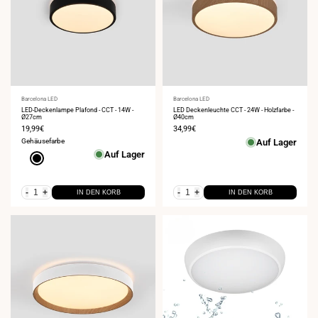
Anbieter:
Barcelona LED
Anbieter:
Barcelona LED
LED-Deckenlampe Plafond - CCT - 14W -
LED Deckenleuchte CCT - 24W - Holzfarbe -
Ø27cm
Ø40cm
Verkaufspreis
19,99€
Verkaufspreis
34,99€
Gehäusefarbe
Auf Lager
Auf Lager
Schwarz
-
+
-
+
IN DEN KORB
IN DEN KORB