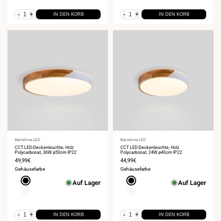
-
+
-
+
IN DEN KORB
IN DEN KORB
Anbieter:
Barcelona LED
Anbieter:
Barcelona LED
CCT LED-Deckenleuchte, Holz
CCT LED-Deckenleuchte, Holz
Polycarbonat, 36W ø50cm IP22
Polycarbonat, 24W ø40cm IP22
Verkaufspreis
49,99€
Verkaufspreis
44,99€
Gehäusefarbe
Gehäusefarbe
Schwarz
Schwarz
Auf Lager
Auf Lager
Weiß
Weiß
-
+
-
+
IN DEN KORB
IN DEN KORB