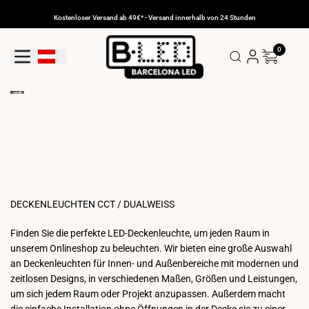
Zum
Inhalt
Kostenloser Versand ab 49€* - Versand innerhalb von 24 Stunden
gehen
0
Geolokalisierungs-Schaltfläche: Österreich
DECKENLEUCHTEN CCT / DUALWEISS
Finden Sie die perfekte LED-Deckenleuchte, um jeden Raum in
unserem Onlineshop zu beleuchten. Wir bieten eine große Auswahl
an Deckenleuchten für Innen- und Außenbereiche mit modernen und
zeitlosen Designs, in verschiedenen Maßen, Größen und Leistungen,
um sich jedem Raum oder Projekt anzupassen. Außerdem macht
die einfache Installation ohne Öffnungen in der Decke sie zu einer