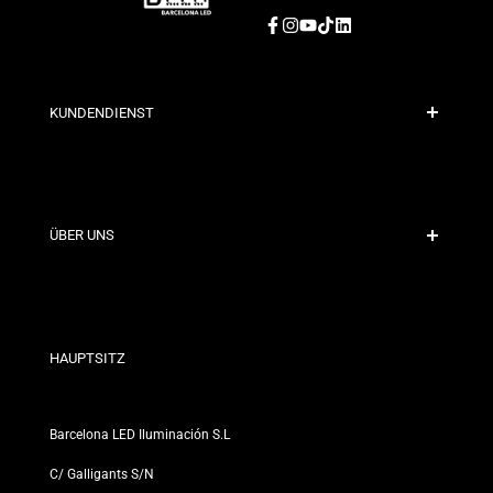
Facebook
Instagram
YouTube
TikTok
LinkedIn
KUNDENDIENST
Sichere Zahlung
Versandrichtlinien
Kontakt
ÜBER UNS
Rabattbedingungen
Rückgabe- und Umtauschrichtlinien
Wer sind wir?
Allgemeine Geschäftsbedingungen
Für Fachleute
Datenschutzerklärung
Unsere Geschäfte
HAUPTSITZ
Barcelona LED Iluminación S.L
C/ Galligants S/N