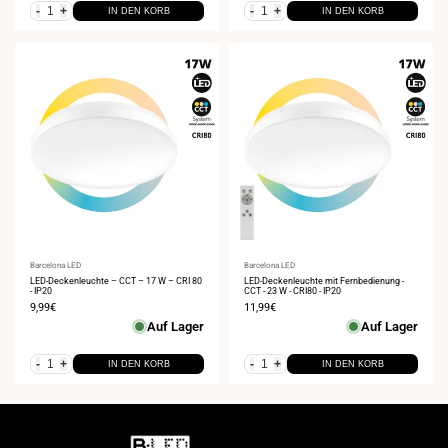
-
+
-
+
IN DEN KORB
IN DEN KORB
Anbieter:
Barcelona LED
Anbieter:
Barcelona LED
LED-Deckenleuchte – CCT – 17 W – CRI 80
LED-Deckenleuchte mit Fernbedienung -
- IP20
CCT - 23 W - CRI80 - IP20
Verkaufspreis
9,99€
Verkaufspreis
11,99€
Auf Lager
Auf Lager
-
+
-
+
IN DEN KORB
IN DEN KORB