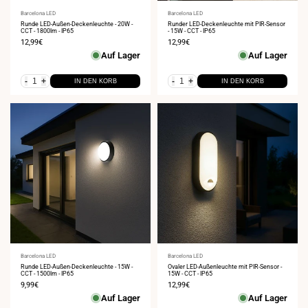
Anbieter:
Barcelona LED
Anbieter:
Barcelona LED
Runde LED-Außen-Deckenleuchte - 20W -
Runder LED-Deckenleuchte mit PIR-Sensor
CCT - 1800lm - IP65
- 15W - CCT - IP65
Verkaufspreis
12,99€
Verkaufspreis
12,99€
Auf Lager
Auf Lager
-
+
-
+
IN DEN KORB
IN DEN KORB
Anbieter:
Barcelona LED
Anbieter:
Barcelona LED
Runde LED-Außen-Deckenleuchte - 15W -
Ovaler LED-Außenleuchte mit PIR-Sensor -
CCT - 1500lm - IP65
15W - CCT - IP65
Verkaufspreis
9,99€
Verkaufspreis
12,99€
Auf Lager
Auf Lager