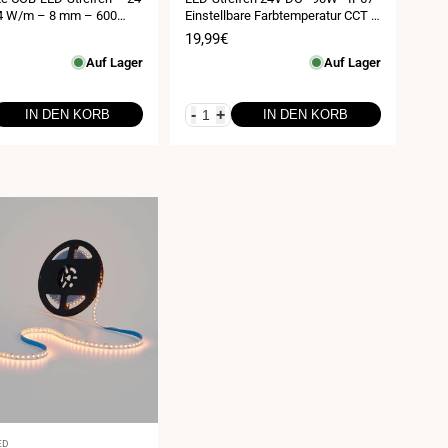
4 W/m – 8 mm – 600
Einstellbare Farbtemperatur CCT -
 IP20 – 5 Meter
1800-6500K - SMD2835 - 5 m Rolle
spreis
Verkaufspreis
19,99€
Auf Lager
Auf Lager
-
+
IN DEN KORB
IN DEN KORB
ED