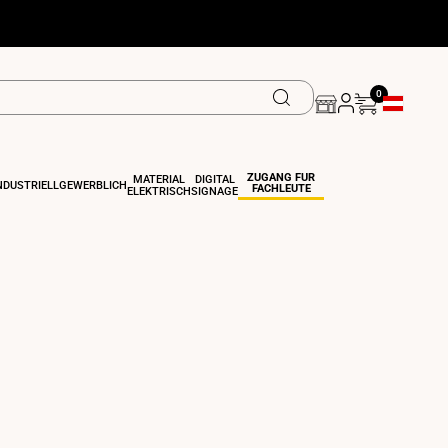
0
Geolokalisie
ZUGANG FÜR
MATERIAL
DIGITAL
NDUSTRIELL
GEWERBLICH
FACHLEUTE
ELEKTRISCH
SIGNAGE