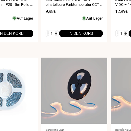
- IP20 - 5m Rolle -
einstellbare Farbtemperatur CCT -
V DC – 1
zbar
1800-6500K - SMD2835 5 Meter
LEDs/m –
is
Verkaufspreis
9,98€
Verkauf
12,99€
lang
Auf Lager
Auf Lager
-
+
-
+
IN DEN KORB
IN DEN KORB
Anbieter:
Anbieter:
Barcelona LED
Barcelona L