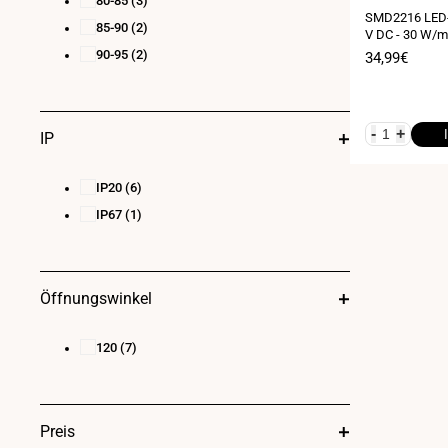
80-85
(3)
SMD2216 LED-S
85-90
(2)
V DC - 30 W/m 
Meter
90-95
(2)
Verkaufspre
34,99€
-
+
IP
IP20
(6)
IP67
(1)
Öffnungswinkel
120
(7)
Preis