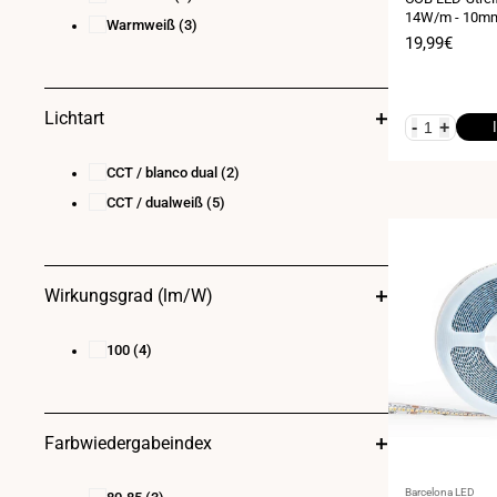
14W/m - 10mm 
Warmweiß
(3)
alle 26mm kür
Verkaufspre
19,99€
Lichtart
-
+
CCT / blanco dual
(2)
CCT / dualweiß
(5)
Wirkungsgrad (lm/W)
100
(4)
Farbwiedergabeindex
Anbieter:
Barcelona LED