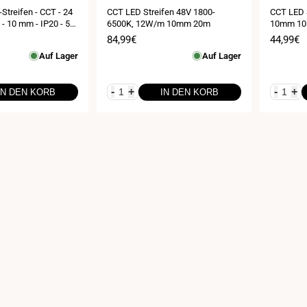
treifen - CCT - 24
CCT LED Streifen 48V 1800-
CCT LED 
- 10 mm - IP20 - 5
6500K, 12W/m 10mm 20m
10mm 10
is
Verkaufspreis
84,99€
Verkauf
44,99€
Auf Lager
Auf Lager
-
+
-
+
IN DEN KORB
IN DEN KORB