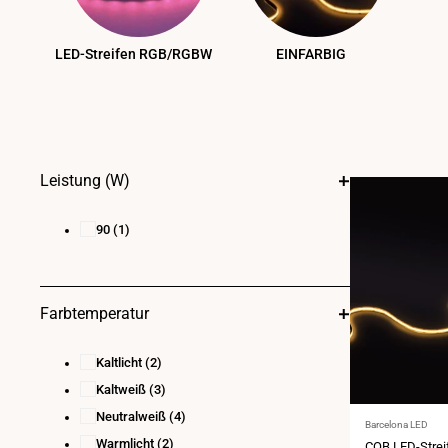
LED-Streifen RGB/RGBW
EINFARBIG
Leistung (W)
90
(1)
Farbtemperatur
Kaltlicht
(2)
Kaltweiß
(3)
Neutralweiß
(4)
Anbieter:
Barcelona LED
Warmlicht
(2)
COB LED-Strei