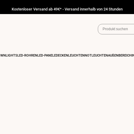
Kostenloser Versand ab 49€* - Versand innerhalb von 24 Stunden
OWNLIGHTS
LED-RÖHREN
LED-PANELE
DECKENLEUCHTEN
NOTLEUCHTEN
AUßENBEREICH
I