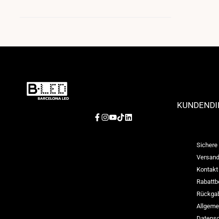
KUNDENDI
Facebook
Instagram
YouTube
TikTok
LinkedIn
Sichere
Versandr
Kontakt
Rabattb
Rückgab
Allgeme
Datensc