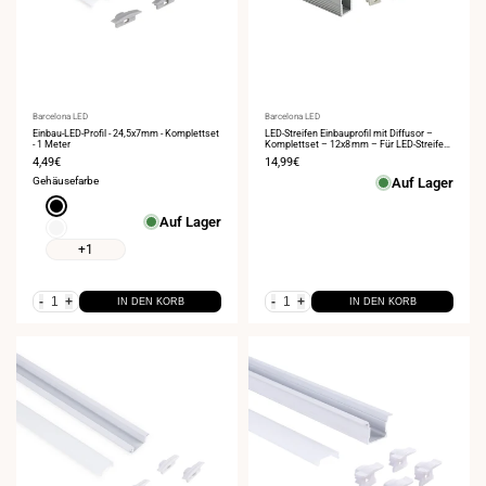
Anbieter:
Barcelona LED
Anbieter:
Barcelona LED
Einbau-LED-Profil - 24,5x7mm - Komplettset
LED-Streifen Einbauprofil mit Diffusor –
- 1 Meter
Komplettset – 12x8 mm – Für LED-Streifen
≤5 mm – 2 Meter
Verkaufspreis
4,49€
Verkaufspreis
14,99€
Gehäusefarbe
Auf Lager
Schwarz
Auf Lager
Weiß
+1
-
+
-
+
IN DEN KORB
IN DEN KORB