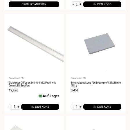
-
+
PRODUKT ANZEIGEN
IN DEN KORB
Anbieter:
Barcelona LED
Anbieter:
Barcelona LED
Glasierter Diffusor 2ml für 8x12 Profil mit
Seitenabdeckung für Bodenprofil 21x26mm
5mm LED-Streifen
(1St.)
Verkaufspreis
12,49€
Verkaufspreis
0,45€
Auf Lager
-
+
-
+
IN DEN KORB
IN DEN KORB