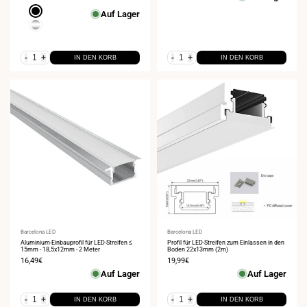
Negro
Auf Lager
plateado
-
+
-
+
IN DEN KORB
IN DEN KORB
Anbieter:
Barcelona LED
Anbieter:
Barcelona LED
Aluminium-Einbauprofil für LED-Streifen ≤
Profil für LED-Streifen zum Einlassen in den
15mm - 18,5x12mm - 2 Meter
Boden 22x13mm (2m)
Verkaufspreis
16,49€
Verkaufspreis
19,99€
Auf Lager
Auf Lager
-
+
-
+
IN DEN KORB
IN DEN KORB