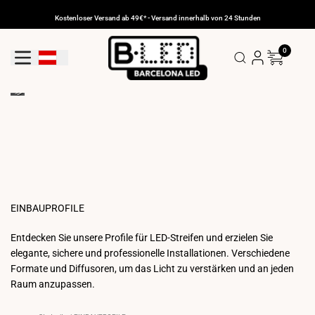
Zum
Inhalt
Kostenloser Versand ab 49€* - Versand innerhalb von 24 Stunden
gehen
0
Geolokalisierungs-Schaltfläche: Österreich
EINBAUPROFILE
Entdecken Sie unsere Profile für LED-Streifen und erzielen Sie
elegante, sichere und professionelle Installationen. Verschiedene
Formate und Diffusoren, um das Licht zu verstärken und an jeden
Raum anzupassen.