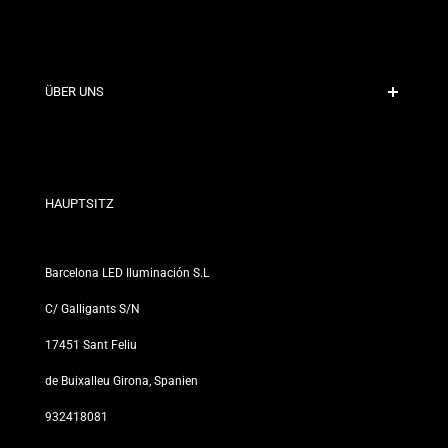
Sichere Zahlung
Versandrichtlinien
Kontakt
ÜBER UNS
Rabattbedingungen
Rückgabe- und Umtauschrichtlinien
Wer sind wir?
Allgemeine Geschäftsbedingungen
Für Fachleute
Datenschutzerklärung
Unsere Geschäfte
HAUPTSITZ
Barcelona LED Iluminación S.L
C/ Galligants S/N
17451 Sant Feliu
de Buixalleu Girona, Spanien
932418081