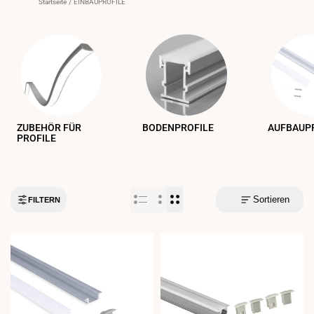
Startseite
/
EINBAUPROFILE
ZUBEHÖR FÜR
BODENPROFILE
AUFBAUP
PROFILE
Sortieren
FILTERN