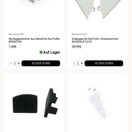
Anbieter:
Barcelona LED
Anbieter:
Barcelona LED
Montageklammer aus Metall für Alu Profile
Endkappe für Alu-Profil - Artikelnummer
BPERFT40
BPERFALP127-R
Verkaufspreis
1,49€
Verkaufspreis
59,99€
Auf Lager
-
+
-
+
IN DEN KORB
IN DEN KORB