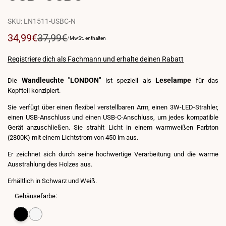
SKU:
LN1511-USBC-N
Verkaufspreis
34,99€
Regulärer
37,99€
PREIS
FÜR
/
MwSt. enthalten
PRO
Preis
EINHEIT
Registriere dich als Fachmann und erhalte deinen Rabatt
Wandleuchte "LONDON"
Leselampe
Die
ist speziell als
für das
Kopfteil konzipiert.
Sie verfügt über einen flexibel verstellbaren Arm, einen 3W-LED-Strahler,
einen USB-Anschluss und einen USB-C-Anschluss, um jedes kompatible
Gerät anzuschließen. Sie strahlt Licht in einem warmweißen Farbton
(2800K) mit einem Lichtstrom von 450 lm aus.
Er zeichnet sich durch seine hochwertige Verarbeitung und die warme
Ausstrahlung des Holzes aus.
Erhältlich in Schwarz und Weiß.
Gehäusefarbe:
Variante
Schwarz
Variante
Weiß