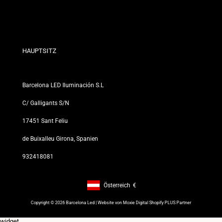
Rabattbedingungen
Rückgabe- und Umtauschrichtlinien
Wer sind wir?
Allgemeine Geschäftsbedingungen
Für Fachleute
Datenschutzerklärung
Unsere Geschäfte
HAUPTSITZ
Barcelona LED Iluminación S.L
C/ Galligants S/N
17451 Sant Feliu
de Buixalleu Girona, Spanien
932418081
Österreich
€
Footer: Österreich, €
Copyright © 2026 Barcelona Led | Website von
Moxie Digital Shopify PLUS Partner
widget