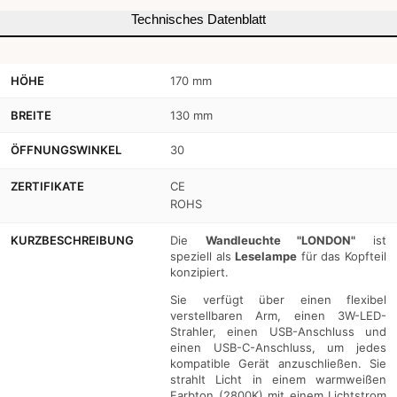
Technisches Datenblatt
verringern
erhöhen
HÖHE
170 mm
BREITE
130 mm
ÖFFNUNGSWINKEL
30
ZERTIFIKATE
CE
ROHS
KURZBESCHREIBUNG
Die
Wandleuchte "LONDON"
ist
speziell als
Leselampe
für das Kopfteil
konzipiert.
Sie verfügt über einen flexibel
verstellbaren Arm, einen 3W-LED-
Strahler, einen USB-Anschluss und
einen USB-C-Anschluss, um jedes
kompatible Gerät anzuschließen. Sie
strahlt Licht in einem warmweißen
Farbton (2800K) mit einem Lichtstrom