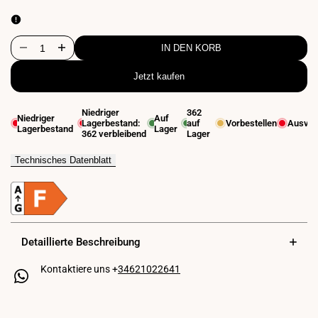
ausverkauft
ausverkauft
IN DEN KORB
Menge
Menge
Jetzt kaufen
für
für
Flexibler
Flexibler
Niedriger
362
Niedriger
Auf
Lagerbestand:
auf
Vorbestellen
Ausver
Wandleseleuchte
Wandleseleuchte
Lagerbestand
Lager
362
verbleibend
Lager
"LONDON"
"LONDON"
Technisches Datenblatt
-
-
CREE-
CREE-
Chip
Chip
Detaillierte Beschreibung
-
-
3W
3W
Kontaktiere uns +
34621022641
-
-
USB+USBC
USB+USBC