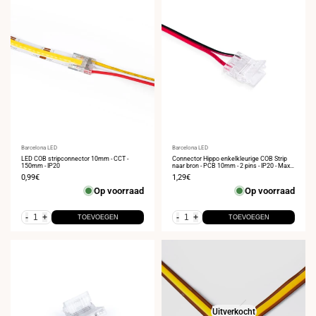
Leverancier:
Barcelona LED
Leverancier:
Barcelona LED
LED COB stripconnector 10mm - CCT -
Connector Hippo enkelkleurige COB Strip
150mm - IP20
naar bron - PCB 10mm - 2 pins - IP20 - Max.
24V
Verkoopprijs
0,99€
Verkoopprijs
1,29€
Op voorraad
Op voorraad
-
+
-
+
TOEVOEGEN
TOEVOEGEN
Uitverkocht