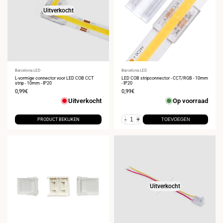
Uitverkocht
Leverancier:
Barcelona LED
Leverancier:
Barcelona LED
L-vormige connector voor LED COB CCT
LED COB stripconnector - CCT/RGB - 10mm
strip - 10mm - IP20
- IP20
Verkoopprijs
0,99€
Verkoopprijs
0,99€
Uitverkocht
Op voorraad
-
+
PRODUCT BEKIJKEN
TOEVOEGEN
Uitverkocht