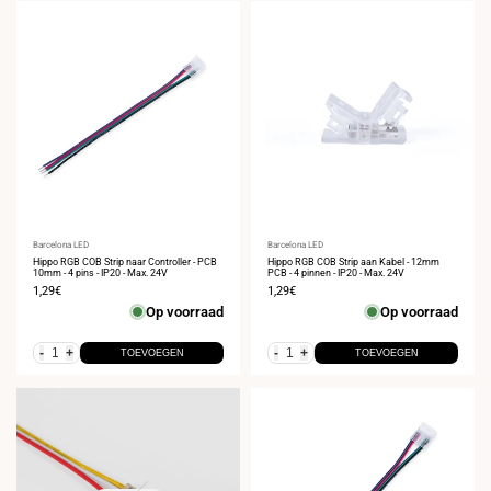
Leverancier:
Barcelona LED
Leverancier:
Barcelona LED
Hippo RGB COB Strip naar Controller - PCB
Hippo RGB COB Strip aan Kabel - 12mm
10mm - 4 pins - IP20 - Max. 24V
PCB - 4 pinnen - IP20 - Max. 24V
Verkoopprijs
1,29€
Verkoopprijs
1,29€
Op voorraad
Op voorraad
-
+
-
+
TOEVOEGEN
TOEVOEGEN