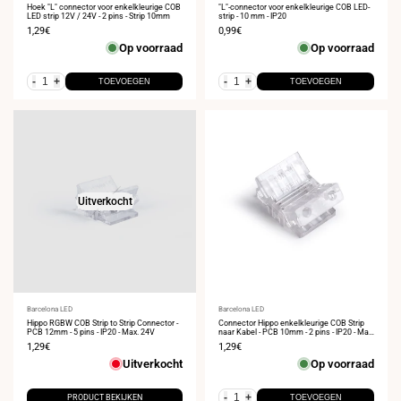
Hoek "L" connector voor enkelkleurige COB
"L"-connector voor enkelkleurige COB LED-
LED strip 12V / 24V - 2 pins - Strip 10mm
strip - 10 mm - IP20
Verkoopprijs
1,29€
Verkoopprijs
0,99€
Op voorraad
Op voorraad
-
+
-
+
TOEVOEGEN
TOEVOEGEN
Uitverkocht
Leverancier:
Barcelona LED
Leverancier:
Barcelona LED
Hippo RGBW COB Strip to Strip Connector -
Connector Hippo enkelkleurige COB Strip
PCB 12mm - 5 pins - IP20 - Max. 24V
naar Kabel - PCB 10mm - 2 pins - IP20 - Max.
24V
Verkoopprijs
1,29€
Verkoopprijs
1,29€
Uitverkocht
Op voorraad
-
+
PRODUCT BEKIJKEN
TOEVOEGEN