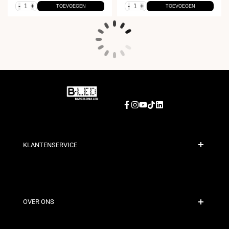
-
+
-
+
TOEVOEGEN
TOEVOEGEN
Facebook
Instagram
YouTube
TikTok
LinkedIn
KLANTENSERVICE
Veilige Betaling
Verzendbeleid
Contact
OVER ONS
Kortingsvoorwaarden
Retour- en omruilbeleid