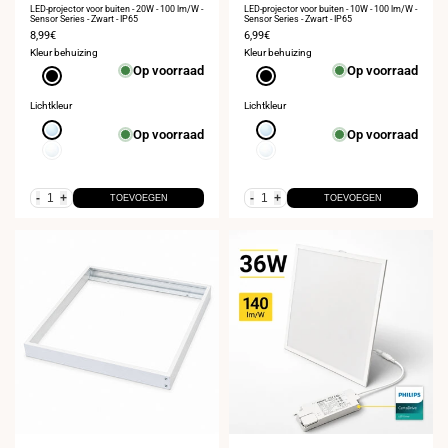
LED-projector voor buiten - 20W - 100 lm/W -
LED-projector voor buiten - 10W - 100 lm/W -
Sensor Series - Zwart - IP65
Sensor Series - Zwart - IP65
Verkoopprijs
8,99€
Verkoopprijs
6,99€
Kleur behuizing
Kleur behuizing
Op voorraad
Op voorraad
Zwart
Zwart
Lichtkleur
Lichtkleur
Koud
Koud
Op voorraad
Op voorraad
wit
wit
Neutraal
Neutraal
6000K
6000K
wit
wit
4000K
4000K
-
+
-
+
TOEVOEGEN
TOEVOEGEN