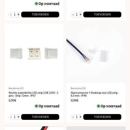
Op voorraad
-
+
-
+
TOEVOEGEN
TOEVOEGEN
Leverancier:
Barcelona LED
Leverancier:
Barcelona LED
Rechte waterdichte LED strip COB 220V - 2
Startconnector + Eindstop voor LED-strip -
pins - Strip 12mm - IP67
6,5 mm - IP44
Verkoopprijs
0,99€
Verkoopprijs
0,99€
Op voorraad
Op voorraad
-
+
-
+
TOEVOEGEN
TOEVOEGEN