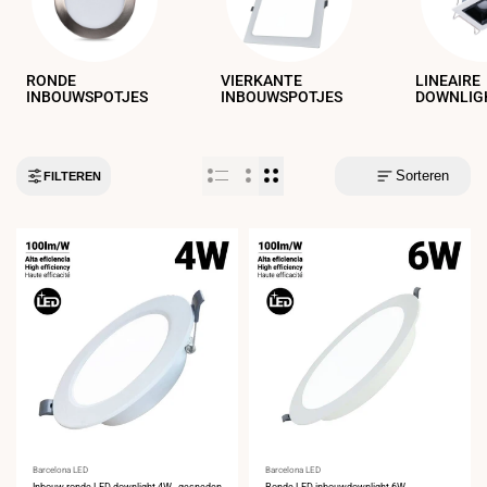
RONDE
VIERKANTE
LINEAIRE
INBOUWSPOTJES
INBOUWSPOTJES
DOWNLIG
Sorteren
FILTEREN
Leverancier:
Barcelona LED
Leverancier:
Barcelona LED
Inbouw ronde LED downlight 4W - gesneden
Ronde LED inbouwdownlight 6W -