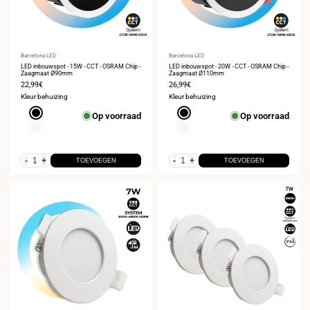
Leverancier:
Barcelona LED
Leverancier:
Barcelona LED
LED inbouwspot - 15W - CCT - OSRAM Chip -
LED inbouwspot - 20W - CCT - OSRAM Chip -
Zaagmaat Ø90mm
Zaagmaat Ø110mm
Verkoopprijs
22,99€
Verkoopprijs
26,99€
Kleur behuizing
Kleur behuizing
Zwart
Zwart
Op voorraad
Op voorraad
Wit
Wit
-
+
-
+
TOEVOEGEN
TOEVOEGEN