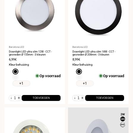
Leverancier:
Barcelona LED
Leverancier:
Barcelona LED
Downlight LED ultra slim 12W - CCT -
Downlight LED ultra slim 18W - CCT -
gesneden Ø 155mm - 3 kleuren
gesneden Ø 208mm - 3 kleuren
Verkoopprijs
6,99€
Verkoopprijs
8,99€
Kleur behuizing
Kleur behuizing
Zwart
Zwart
Op voorraad
Op voorraad
Wit
Wit
+1
+1
-
+
-
+
TOEVOEGEN
TOEVOEGEN