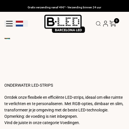
Ga
naar
Gratis verzending vanaf 49€* - Verzending binnen 24 uur
de
inhoud
0
Geolocatieknop: Nederland
ONDERWATER LED-STRIPS
Ontdek onze flexibele en efficiënte LED-strips, ideaal om elke ruimte
te verlichten en te personaliseren. Met RGB-opties, dimbaar en slim,
transformeer je je omgeving met de beste LED-technologie.
Opmerking: de voeding is niet inbegrepen.
Vind de juiste in onze categorie Voedingen.