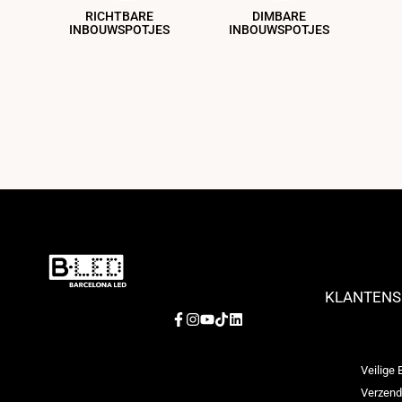
RICHTBARE
DIMBARE
INBOUWSPOTJES
INBOUWSPOTJES
KLANTENS
Facebook
Instagram
YouTube
TikTok
LinkedIn
Veilige 
Verzend