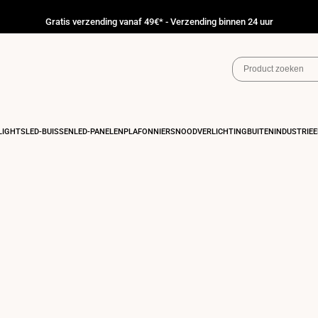
Gratis verzending vanaf 49€* - Verzending binnen 24 uur
IGHTS
LED-BUISSEN
LED-PANELEN
PLAFONNIERS
NOODVERLICHTING
BUITEN
INDUSTRIEE