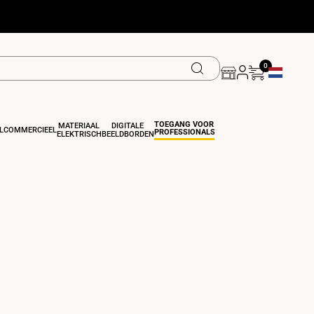
0
Geolocatiek
TOEGANG VOOR
MATERIAAL
DIGITALE
L
COMMERCIEEL
PROFESSIONALS
ELEKTRISCH
BEELDBORDEN