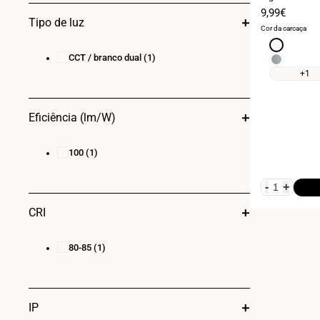
Preço
9,99€
Tipo de luz
de
Cor da carcaça
venda
Branco
CCT / branco dual
(1)
Cromo
+1
Eficiência (lm/W)
100
(1)
-
+
CRI
80-85
(1)
IP