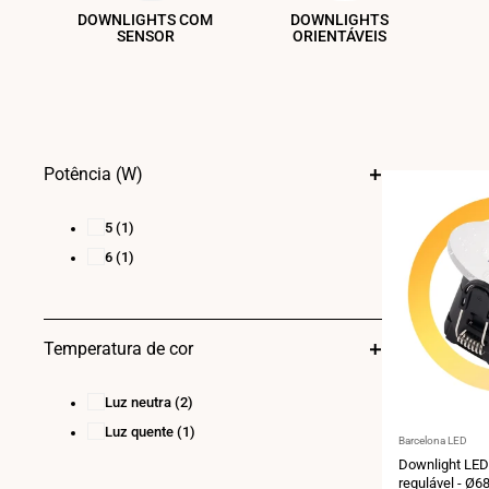
DOWNLIGHTS COM
DOWNLIGHTS
SENSOR
ORIENTÁVEIS
Potência (W)
5
(1)
6
(1)
Temperatura de cor
Luz neutra
(2)
Luz quente
(1)
Fornecedor:
Barcelona LED
Downlight LED
regulável - Ø6