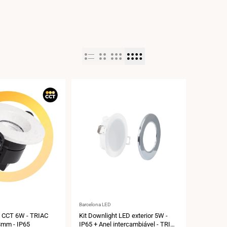
Fornecedor:
Barcelona LED
 CCT 6W - TRIAC
Kit Downlight LED exterior 5W -
8mm - IP65
IP65 + Anel intercambiável - TRIAC