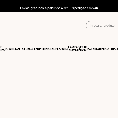
Envios gratuitos a partir de 49€* - Expedição em 24h
 E
LÂMPADAS DE
DOWNLIGHTS
TUBOS LED
PAINÉIS LED
PLAFONS
EXTERIOR
INDUSTRIAL
LED
EMERGÊNCIA