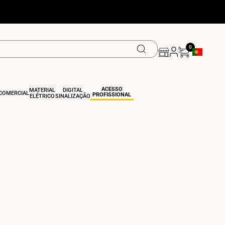
0
Botão De Ge
ACESSO
MATERIAL
DIGITAL
COMERCIAL
PROFISSIONAL
ELÉTRICO
SINALIZAÇÃO