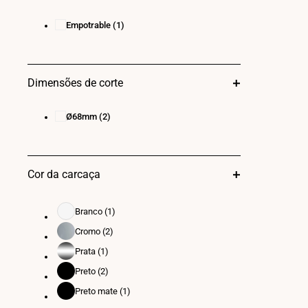
Empotrable
(1)
Dimensões de corte
Ø68mm
(2)
Cor da carcaça
Branco
(1)
Branco
Cromo
(2)
Cromo
Prata
(1)
Prata
Preto
(2)
Preto
Preto mate
(1)
Preto
mate