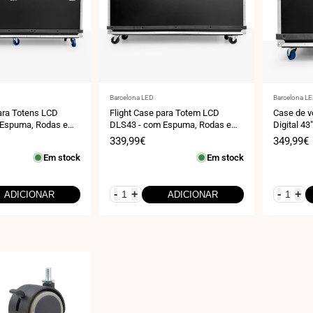
Fornecedor:
Fornecedo
Barcelona LED
Barcelona L
para Totens LCD
Flight Case para Totem LCD
Case de v
 Espuma, Rodas e
DLS43 - com Espuma, Rodas e
Digital 4
sporte Seguro em
Alças – Transporte Seguro em
espuma, r
Preço
339,99€
Preço
349,99€
tos
Feiras e Eventos
de
de
Em stock
Em stock
venda
venda
-
+
-
+
ADICIONAR
ADICIONAR