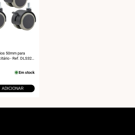
ízios 50mm para
itário - Ref. DLS32 /
55
Em stock
ADICIONAR