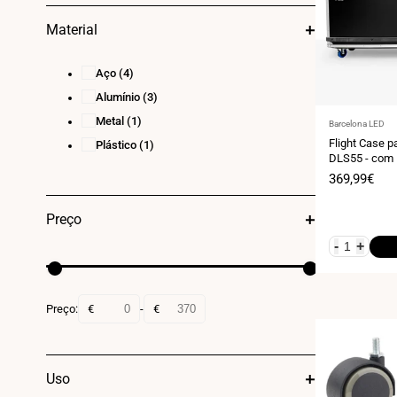
Material
Aço
(4)
Alumínio
(3)
Metal
(1)
Fornecedor:
Barcelona LED
Flight Case 
Plástico
(1)
DLS55 - com
Alças – Tran
Preço
369,99€
Feiras e Even
de
venda
Preço
-
+
Preço:
€
-
€
Uso