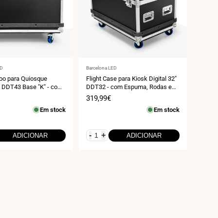
r:
Fornecedor:
ED
Barcelona LED
oo para Quiosque
Flight Case para Kiosk Digital 32"
3" DDT43 Base "K" - com
DDT32 - com Espuma, Rodas e
odas e alças
Alças - Transporte Seguro em
Preço
319,99€
Feiras e Eventos
de
Em stock
Em stock
venda
-
+
ADICIONAR
ADICIONAR