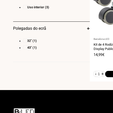
Uso interior
(3)
Polegadas do ecrã
Fornecedor:
Barcelona LED
32"
(1)
Kit de 4 Rod
43"
(1)
Display Public
DLS43 / DLS
Preço
14,99€
de
venda
-
+