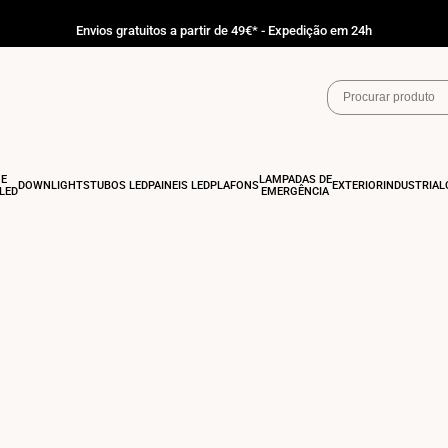
Envios gratuitos a partir de 49€* - Expedição em 24h
 E
LÂMPADAS DE
DOWNLIGHTS
TUBOS LED
PAINÉIS LED
PLAFONS
EXTERIOR
INDUSTRIAL
LED
EMERGÊNCIA