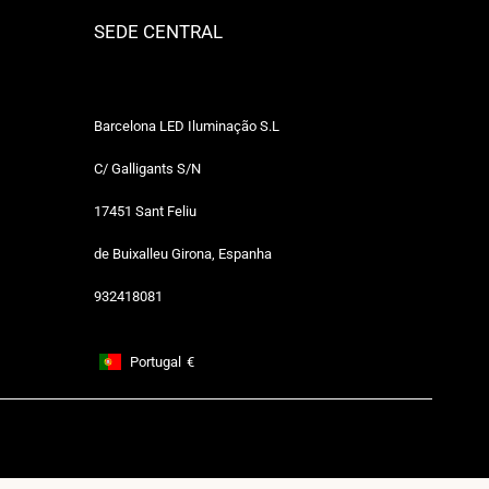
SEDE CENTRAL
Barcelona LED Iluminação S.L
C/ Galligants S/N
17451 Sant Feliu
de Buixalleu Girona, Espanha
932418081
Portugal
€
Footer: Portugal, €