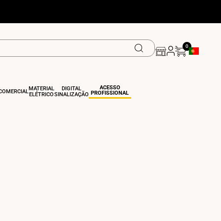
0
Botão De Ge
ACESSO
MATERIAL
DIGITAL
COMERCIAL
PROFISSIONAL
ELÉTRICO
SINALIZAÇÃO