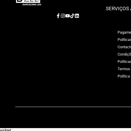
SERVIÇOS 
Facebook
Instagram
YouTube
TikTok
LinkedIn
Pagame
Política
Contact
Condiçõ
Polític
Termos 
Política
widget