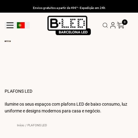
Ir
para
Envios gratuitos a partir de 49€* - Expedição em 24h
o
conteúdo
0
Botão De Geolocalização: Portugal
PLAFONS LED
Ilumine os seus espaços com plafons LED de baixo consumo, luz
uniforme e designs modernos para casa e negócio.
Início
/
PLAFONS LED