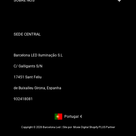
SOBRE NÓS
Condições de Desconto
Políticas de Trocas e Devoluções
Quem somos?
Termos e Condições
Para Profissionais
Política de Privacidade
Nossas Lojas
SEDE CENTRAL
Barcelona LED Iluminação S.L
C/ Galligants S/N
17451 Sant Feliu
de Buixalleu Girona, Espanha
932418081
Portugal
€
Footer: Portugal, €
Copyright © 2026 Barcelona Led | Site por
Moxie Digital Shopify PLUS Partner