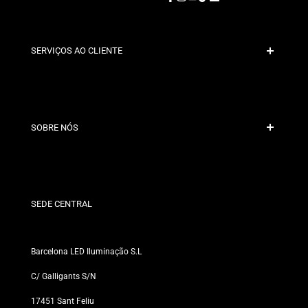
Facebook
Instagram
YouTube
TikTok
LinkedIn
SERVIÇOS AO CLIENTE
Pagamento Seguro
Políticas de Envio
Contacto
SOBRE NÓS
Condições de Desconto
Políticas de Trocas e Devoluções
Quem somos?
Termos e Condições
Para Profissionais
Política de Privacidade
Nossas Lojas
SEDE CENTRAL
Barcelona LED Iluminação S.L
C/ Galligants S/N
17451 Sant Feliu