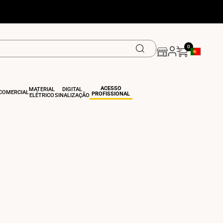
0
Botão De Ge
ACESSO
MATERIAL
DIGITAL
COMERCIAL
PROFISSIONAL
ELÉTRICO
SINALIZAÇÃO