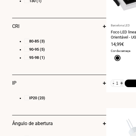
130
(1)
Fornecedor:
CRI
Barcelona LED
Foco LED linea
Orientável - U
80-85
(3)
OSRAM - 280
Preço
14,99€
de
90-95
(5)
Cor da carcaça
venda
95-98
(1)
Preto
IP
-
+
IP20
(23)
Ângulo de abertura