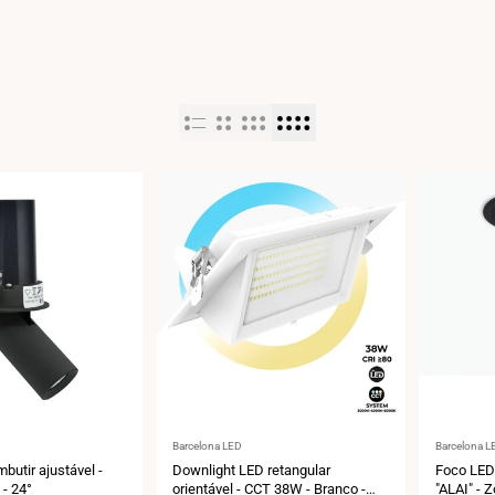
Fornecedor:
Fornecedo
Barcelona LED
Barcelona L
butir ajustável -
Downlight LED retangular
Foco LED 
 - 24°
orientável - CCT 38W - Branco -
"ALAI" - 