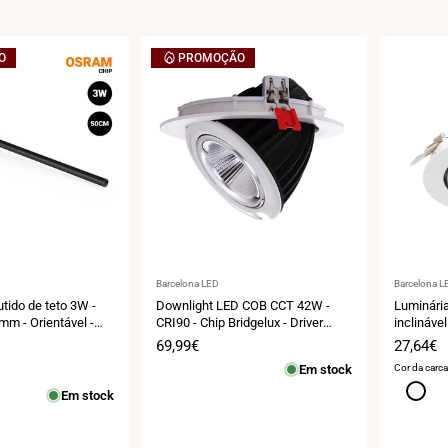
O
PROMOÇÃO
Fornecedor:
Fornecedo
Barcelona LED
Barcelona L
tido de teto 3W -
Downlight LED COB CCT 42W -
Luminári
mm - Orientável -
CRI90 - Chip Bridgelux - Driver
inclinável
 2700K
Lifud - IP20 - Corte Ø 215mm
vegetais 
Preço
69,99€
Preço
27,64€
de
de
Em stock
Cor da carc
venda
venda
Branco
Em stock