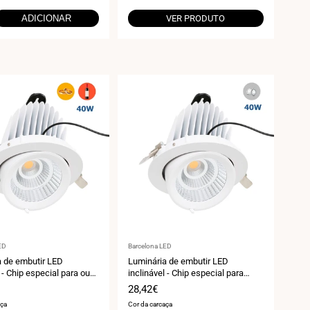
ADICIONAR
VER PRODUTO
r:
Fornecedor:
ED
Barcelona LED
a de embutir LED
Luminária de embutir LED
l - Chip especial para ouro
inclinável - Chip especial para
 40W
joalherias - 40W
Preço
28,42€
de
aça
Cor da carcaça
venda