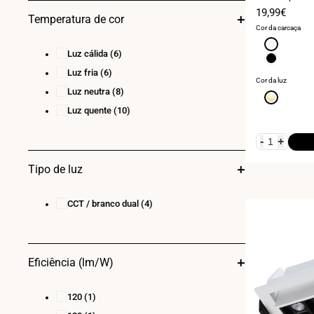
60
(1)
Preço
19,99€
Temperatura de cor
de
Cor da carcaça
venda
Branco
Luz cálida
(6)
Preto
Luz fria
(6)
Cor da luz
Luz neutra
(8)
Branco
quente
Luz quente
(10)
3000K
-
+
Tipo de luz
CCT / branco dual
(4)
Eficiência (lm/W)
120
(1)