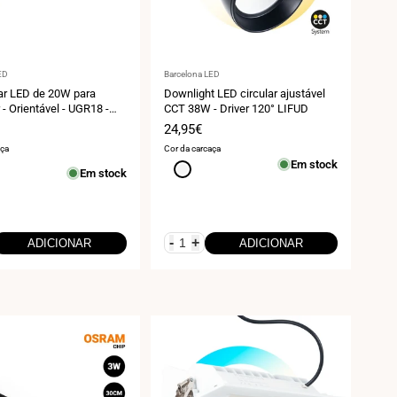
r:
Fornecedor:
ED
Barcelona LED
ar LED de 20W para
Downlight LED circular ajustável
 - Orientável - UGR18 -
CCT 38W - Driver 120° LIFUD
Chip OSRAM - 2800K
Preço
24,95€
de
aça
Cor da carcaça
venda
Em stock
Branco
Em stock
-
+
ADICIONAR
ADICIONAR