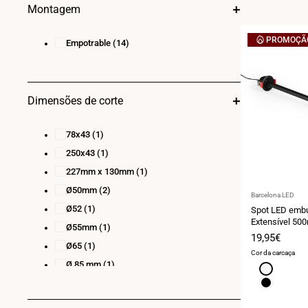
Montagem
PROMOÇÃ
Empotrable
(14)
Dimensões de corte
78x43
(1)
250x43
(1)
227mm x 130mm
(1)
Ø50mm
(2)
Fornecedor:
Barcelona LED
Ø52
(1)
Spot LED embu
Extensível 500
Ø55mm
(1)
Chip OSRAM -
Preço
19,95€
Ø65
(1)
de
Cor da carcaça
venda
Ø 85 mm
(1)
Branco
Preto
Ø150 mm
(8)
Ø165mm
(1)