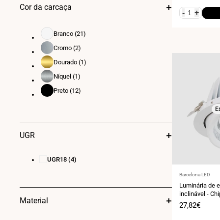
Cor da carcaça
Ø 215
(1)
-
+
✂225x125
(1)
Branco
(21)
Branco
Cromo
(2)
Cromo
Dourado
(1)
Dourado
Níquel
(1)
Níquel
Preto
(12)
Preto
E
UGR
UGR18
(4)
Fornecedor:
Barcelona LED
Luminária de 
inclinável - Ch
Material
peixarias - 40
Preço
27,82€
de
venda