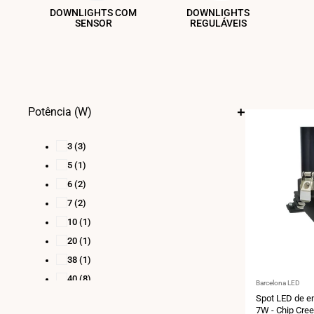
DOWNLIGHTS COM
DOWNLIGHTS
SENSOR
REGULÁVEIS
Potência (W)
3
(3)
5
(1)
6
(2)
7
(2)
10
(1)
20
(1)
38
(1)
40
(8)
Fornecedor:
Barcelona LED
42
(1)
Spot LED de em
7W - Chip Cree