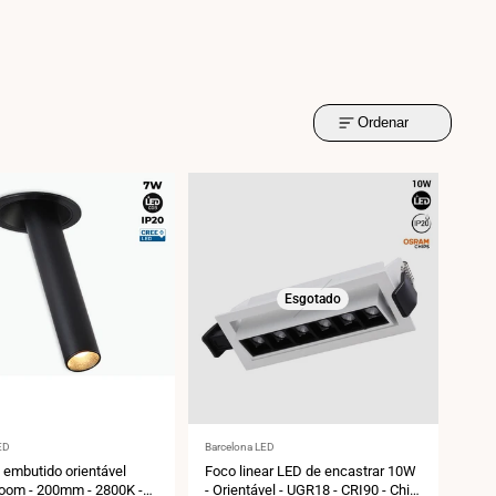
Ordenar
Esgotado
r:
Fornecedor:
ED
Barcelona LED
embutido orientável
Foco linear LED de encastrar 10W
Zoom - 200mm - 2800K -
- Orientável - UGR18 - CRI90 - Chip