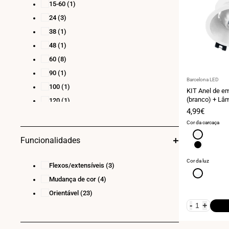
15-60
(1)
24
(3)
38
(1)
48
(1)
60
(8)
90
(1)
Fornecedor:
Barcelona LED
100
(1)
KIT Anel de e
(branco) + L
120
(1)
Soquete
Preço
4,99€
de
Cor da carcaça
venda
Branco
Funcionalidades
Preto
Cor da luz
Flexos/extensíveis
(3)
Branco
Mudança de cor
(4)
neutro
4000K
Orientável
(23)
-
+