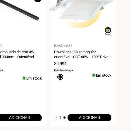
r:
Fornecedor:
ED
Barcelona LED
embutido de teto 3W -
Downlight LED retangular
l 300mm - Orientável -
orientável - CCT 60W - 100° Driver
AM - 2700K
LIFUD
Preço
34,99€
de
aça
Cor da carcaça
venda
Em stock
Preto
Em stock
-
+
ADICIONAR
ADICIONAR