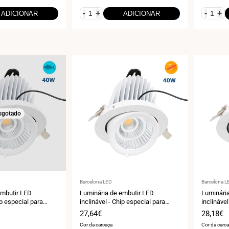
-
+
-
+
ADICIONAR
ADICIONAR
sgotado
Fornecedor:
Fornecedo
Barcelona LED
Barcelona L
embutir LED
Luminária de embutir LED
Luminári
ip especial para
inclinável - Chip especial para
inclináve
W
padarias - 40W
e vinho -
Preço
27,64€
Preço
28,18€
de
de
Cor da carcaça
Cor da carc
venda
venda