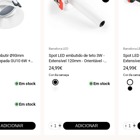
Fornecedor:
Fornecedo
Barcelona LED
Barcelona L
mbutir Ø93mm
Spot LED embutido de teto 3W -
Spot LED 
âmpada GU10 6W +
Extensível 120mm - Orientável -
Extensíve
Chip OSRAM - 2700K
Chip OSR
Preço
24,99€
Preço
24,99€
de
de
Cor da carcaça
Cor da carc
venda
venda
Preto
Branco
Em stock
Em stock
Branco
Preto
Em stock
-
+
-
+
ADICIONAR
ADICIONAR