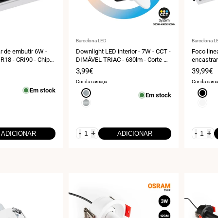
Fornecedor:
Fornecedo
Barcelona LED
Barcelona L
r de embutir 6W -
Downlight LED interior - 7W - CCT -
Foco line
GR18 - CRI90 - Chip
DIMÁVEL TRIAC - 630lm - Corte Ø
encastrar
0K
70mm - IP20
CRI90 - 
Preço
3,99€
Preço
39,99€
de
de
Cor da carcaça
Cor da carc
venda
venda
Em stock
Cromo
Preto
Em stock
Níquel
Branco
-
+
-
+
ADICIONAR
ADICIONAR