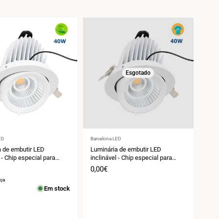
Esgotado
r:
Fornecedor:
ED
Barcelona LED
a de embutir LED
Luminária de embutir LED
 - Chip especial para
inclinável - Chip especial para
- 40W
moda e varejo - 40W
Preço
0,00€
de
aça
venda
Em stock