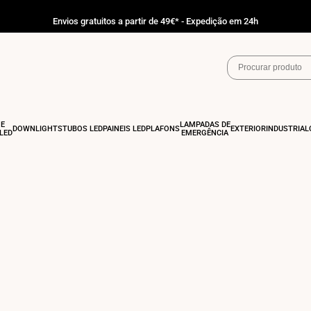
Envios gratuitos a partir de 49€* - Expedição em 24h
 E
LÂMPADAS DE
DOWNLIGHTS
TUBOS LED
PAINÉIS LED
PLAFONS
EXTERIOR
INDUSTRIAL
LED
EMERGÊNCIA