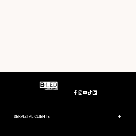
Facebook
Instagram
YouTube
TikTok
LinkedIn
SERVIZI AL CLIENTE
Pagamento Sicuro