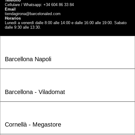
Telefono
Cellulare / Whatsapp: +34 604 86 33 84
Email
tiendagirona@barcelonaled.com
Horarios
Lunedì a venerdì dalle 8:00 alle 14:00 e dalle 16:00 alle 19:00. Sabato
dalle 9:30 alle 13:30.
Barcellona Napoli
Barcellona - Viladomat
Cornellà - Megastore