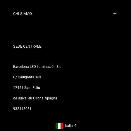
Politiche di Spedizione
Contatto
CHI SIAMO
Condizioni di Sconto
Politiche di Cambi e Resi
Chi siamo?
Termini e Condizioni
Per Professionisti
Politica sulla Privacy
I nostri negozi
SEDE CENTRALE
Barcelona LED Iluminación S.L
C/ Galligants S/N
17451 Sant Feliu
de Buixalleu Girona, Spagna
932418081
Italia
€
Footer: Italia, €