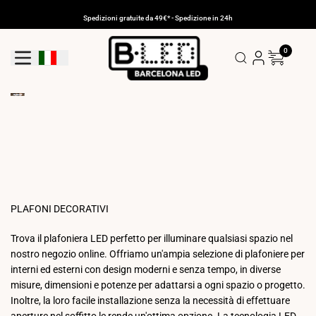
Vai
al
Spedizioni gratuite da 49€* - Spedizione in 24h
contenuto
0
Pulsante Di Geolocalizzazione: Italia
PLAFONI DECORATIVI
Trova il plafoniera LED perfetto per illuminare qualsiasi spazio nel
nostro negozio online. Offriamo un'ampia selezione di plafoniere per
interni ed esterni con design moderni e senza tempo, in diverse
misure, dimensioni e potenze per adattarsi a ogni spazio o progetto.
Inoltre, la loro facile installazione senza la necessità di effettuare
aperture nel soffitto le rende un'ottima opzione. La tecnologia LED