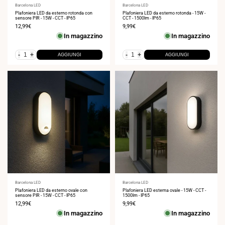
Fornitore:
Barcelona LED
Fornitore:
Barcelona LED
Plafoniera LED da esterno rotonda con
Plafoniera LED da esterno rotonda - 15W -
sensore PIR - 15W - CCT - IP65
CCT - 1500lm - IP65
Prezzo
12,99€
Prezzo
9,99€
di
di
In magazzino
In magazzino
vendita
vendita
-
+
-
+
AGGIUNGI
AGGIUNGI
Fornitore:
Barcelona LED
Fornitore:
Barcelona LED
Plafoniera LED da esterno ovale con
Plafoniera LED esterna ovale - 15W - CCT -
sensore PIR - 15W - CCT - IP65
1500lm - IP65
Prezzo
12,99€
Prezzo
9,99€
di
di
In magazzino
In magazzino
vendita
vendita