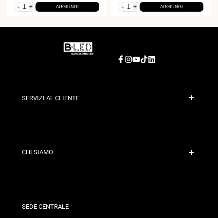
-
+
-
+
AGGIUNGI
AGGIUNGI
Facebook
Instagram
YouTube
TikTok
LinkedIn
SERVIZI AL CLIENTE
Pagamento Sicuro
Politiche di Spedizione
Contatto
CHI SIAMO
Condizioni di Sconto
Politiche di Cambi e Resi
Chi siamo?
Termini e Condizioni
Per Professionisti
Politica sulla Privacy
I nostri negozi
SEDE CENTRALE