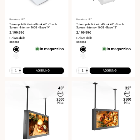
Fornitore:
Barcelona LED
Fornitore:
Barcelona LED
Totem pubblicitario - Kiosk 43" - Touch
Totem pubblicitario - Kiosk 43" - Touch
Screen - Interno - 16GB - Base "K"
Screen - Interno - 16GB - Base "S"
Prezzo
2.199,99€
Prezzo
2.199,99€
di
di
Colore della
Colore della
vendita
vendita
scocca
scocca
In magazzino
In magazzino
Nero
Nero
Bianco
Bianco
-
+
-
+
AGGIUNGI
AGGIUNGI