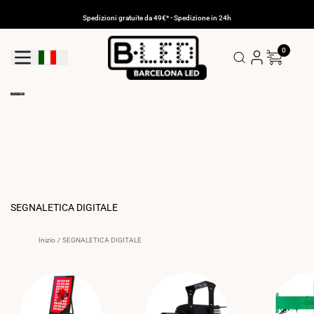
Vai
al
Spedizioni gratuite da 49€* - Spedizione in 24h
contenuto
0
Pulsante Di Geolocalizzazione: Italia
SEGNALETICA DIGITALE
Inizio
/
SEGNALETICA DIGITALE