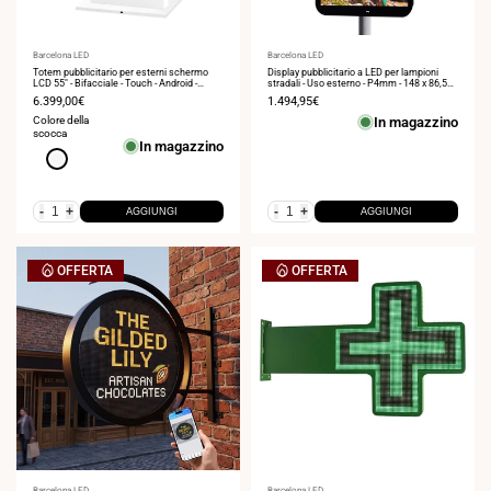
Fornitore:
Barcelona LED
Fornitore:
Barcelona LED
Totem pubblicitario per esterni schermo
Display pubblicitario a LED per lampioni
LCD 55" - Bifacciale - Touch - Android -
stradali - Uso esterno - P4mm - 148 x 86,5
Bianco
cm
Prezzo
6.399,00€
Prezzo
1.494,95€
di
di
Colore della
In magazzino
vendita
vendita
scocca
In magazzino
Bianco
-
+
-
+
AGGIUNGI
AGGIUNGI
OFFERTA
OFFERTA
Barcelona LED
Barcelona LED