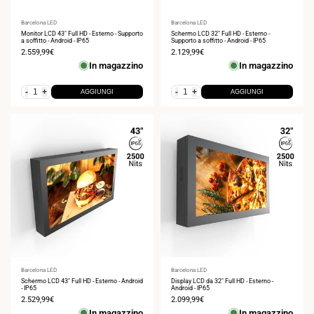
Fornitore:
Barcelona LED
Fornitore:
Barcelona LED
Monitor LCD 43" Full HD - Esterno - Supporto
Schermo LCD 32" Full HD - Esterno -
a soffitto - Android - IP65
Supporto a soffitto - Android - IP65
Prezzo
2.559,99€
Prezzo
2.129,99€
di
di
In magazzino
In magazzino
vendita
vendita
-
+
-
+
AGGIUNGI
AGGIUNGI
Fornitore:
Barcelona LED
Fornitore:
Barcelona LED
Schermo LCD 43" Full HD - Esterno - Android
Display LCD da 32" Full HD - Esterno -
- IP65
Android - IP65
Prezzo
2.529,99€
Prezzo
2.099,99€
di
di
In magazzino
In magazzino