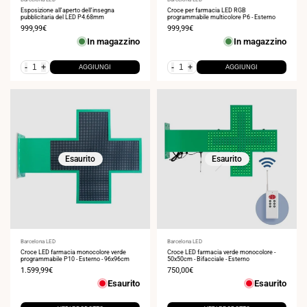
Fornitore:
Fornitore:
Esposizione all'aperto dell'insegna
Croce per farmacia LED RGB
pubblicitaria del LED P4.68mm
programmabile multicolore P6 - Esterno
Prezzo
999,99€
Prezzo
999,99€
di
di
In magazzino
In magazzino
vendita
vendita
-
+
-
+
AGGIUNGI
AGGIUNGI
Esaurito
Esaurito
Fornitore:
Barcelona LED
Fornitore:
Barcelona LED
Croce LED farmacia monocolore verde
Croce LED farmacia verde monocolore -
programmabile P10 - Esterno - 96x96cm
50x50cm - Bifacciale - Esterno
Prezzo
1.599,99€
Prezzo
750,00€
di
di
Esaurito
Esaurito
vendita
vendita