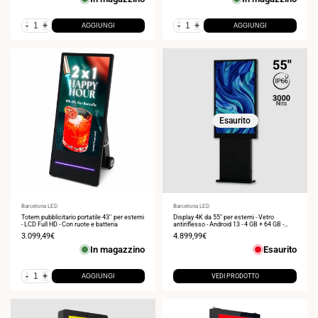
vendita
vendita
-
+
-
+
AGGIUNGI
AGGIUNGI
Esaurito
Fornitore:
Barcelona LED
Fornitore:
Barcelona LED
Totem pubblicitario portatile 43'' per esterni
Display 4K da 55" per esterni - Vetro
- LCD Full HD - Con ruote e batteria
antiriflesso - Android 13 - 4 GB + 64 GB -
Esterno
Prezzo
3.099,49€
Prezzo
4.899,99€
di
di
In magazzino
Esaurito
vendita
vendita
-
+
AGGIUNGI
VEDI PRODOTTO