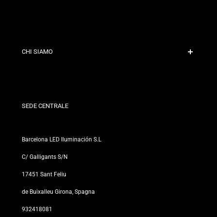
Pagamento Sicuro
Politiche di Spedizione
Contatto
CHI SIAMO
Condizioni di Sconto
Politiche di Cambi e Resi
Chi siamo?
Termini e Condizioni
Per Professionisti
Politica sulla Privacy
I nostri negozi
SEDE CENTRALE
Barcelona LED Iluminación S.L
C/ Galligants S/N
17451 Sant Feliu
de Buixalleu Girona, Spagna
932418081