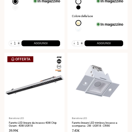
In magazzino
In magazzino
Nero
Bianco
Bianco
Nero
Colore della luce
Bianco
In magazzino
extra
Bianco
caldo
neutro
2700K
4000K
-
+
-
+
AGGIUNGI
AGGIUNGI
OFFERTA
Fornitore:
Barcelona LED
Fornitore:
Barcelona LED
Faretto LED lineare da incasso 40W Chip
Faretto lineare LED trimless/incasso a
Osram - 40W UGR18
scomparsa - 2W - UGR18 - CRI90
Prezzo
39,99€
Prezzo
7,43€