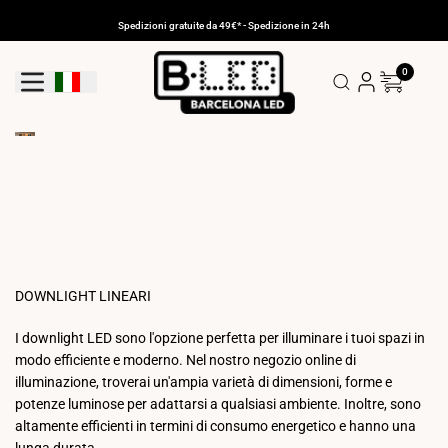
Vai
al
Spedizioni gratuite da 49€* - Spedizione in 24h
contenuto
0
Pulsante Di Geolocalizzazione: Italia
DOWNLIGHT LINEARI
I downlight LED sono l'opzione perfetta per illuminare i tuoi spazi in
modo efficiente e moderno. Nel nostro negozio online di
illuminazione, troverai un'ampia varietà di dimensioni, forme e
potenze luminose per adattarsi a qualsiasi ambiente. Inoltre, sono
altamente efficienti in termini di consumo energetico e hanno una
lunga durata.