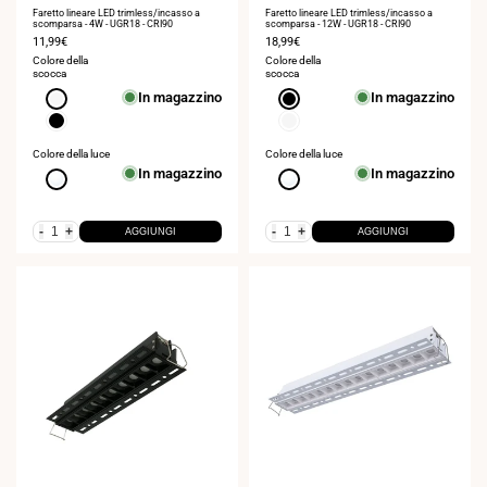
Faretto lineare LED trimless/incasso a
Faretto lineare LED trimless/incasso a
scomparsa - 4W - UGR18 - CRI90
scomparsa - 12W - UGR18 - CRI90
Prezzo
11,99€
Prezzo
18,99€
di
di
Colore della
Colore della
vendita
vendita
scocca
scocca
In magazzino
In magazzino
Bianco
Nero
Nero
Bianco
Colore della luce
Colore della luce
In magazzino
In magazzino
Bianco
Bianco
neutro
neutro
4000K
4000K
-
+
-
+
AGGIUNGI
AGGIUNGI