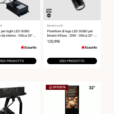
Fornitore:
ED
Barcelona LED
e per loghi LED GOBO
Proiettore di logo LED GOBO per
da interno - Ottica 20° -
binario trifase - 20W - Ottica 20° -
Interno - IP20
Prezzo
120,99€
di
Esaurito
Esaurito
vendita
VEDI PRODOTTO
VEDI PRODOTTO
OFFERTA