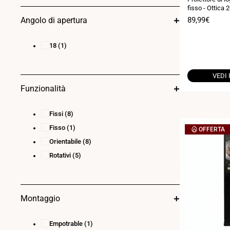
fisso - Ottica 2
Prezzo
89,99€
Angolo di apertura
di
vendita
18
(1)
VEDI
Funzionalità
Fissi
(8)
Fisso
(1)
OFFERTA
Orientabile
(8)
Rotativi
(5)
Montaggio
Empotrable
(1)