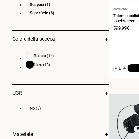
Sospesi
(1)
Fornitore:
Barcelona LED
Superficie
(8)
Totem pubblicit
touchscreen Fu
Android 13 - Se
Prezzo
599,99€
per interni
di
vendita
Colore della scocca
Bianco
(14)
Bianco
Nero
(13)
Nero
-
+
UGR
No
(5)
E
Materiale