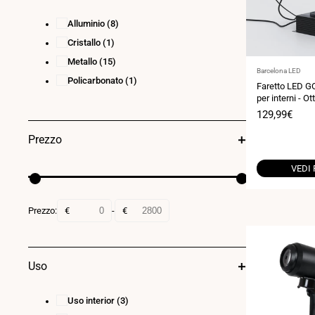
Alluminio
(8)
Cristallo
(1)
Metallo
(15)
Fornitore:
Barcelona LED
Policarbonato
(1)
Faretto LED G
per interni - Ot
Prezzo
129,99€
di
vendita
Prezzo
VEDI
Prezzo:
€
-
€
Uso
Uso interior
(3)