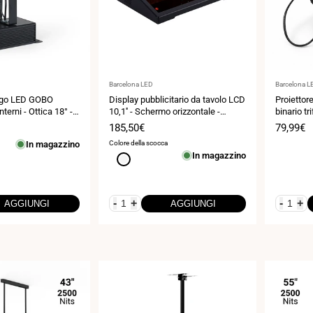
Fornitore:
Fornitore:
Barcelona LED
Barcelona L
logo LED GOBO
Display pubblicitario da tavolo LCD
Proiettor
nterni - Ottica 18° -
10,1'' - Schermo orizzontale -
binario tr
Touch - Android 10
ottica 20°
Prezzo
185,50€
Prezzo
79,99€
di
di
In magazzino
Colore della scocca
vendita
vendita
In magazzino
Bianco
-
+
-
+
AGGIUNGI
AGGIUNGI