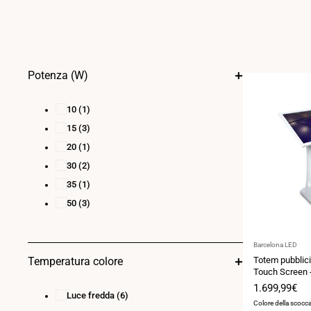
Potenza (W)
10
(1)
15
(3)
20
(1)
30
(2)
35
(1)
50
(3)
Fornitore:
Barcelona LED
Totem pubblicit
Temperatura colore
Touch Screen -
Base "K"
Prezzo
1.699,99€
Luce fredda
(6)
di
Colore della scocc
vendita