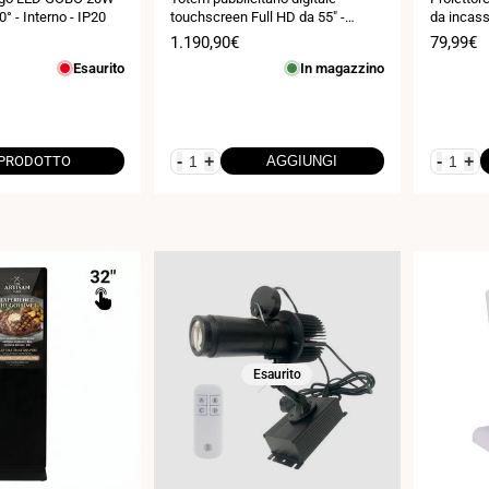
0° - Interno - IP20
touchscreen Full HD da 55" -
da incass
Android 9 - Segnaletica verticale
Prezzo
1.190,90€
Prezzo
79,99€
per interni
di
di
Esaurito
In magazzino
vendita
vendita
-
+
-
+
 PRODOTTO
AGGIUNGI
Esaurito