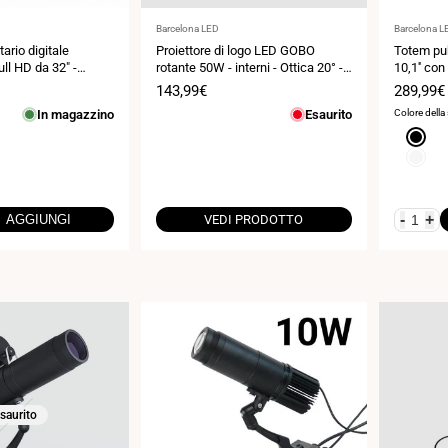
Fornitore:
Fornitore:
Barcelona LED
Barcelona L
ario digitale
Proiettore di logo LED GOBO
Totem pub
ll HD da 32" -
rotante 50W - interni - Ottica 20° -
10,1'' co
gnaletica verticale
IP20
Android 1
Prezzo
143,99€
Prezzo
289,99€
di
di
In magazzino
Esaurito
Colore della
vendita
vendita
Nero
Bianco
-
+
AGGIUNGI
VEDI PRODOTTO
saurito