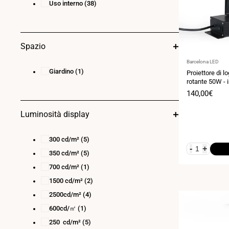
Uso interno
(38)
Spazio
Fornitore:
Barcelona LED
Giardino
(1)
Proiettore di 
rotante 50W - i
IP20
Prezzo
140,00€
di
vendita
Luminosità display
300 cd/m²
(5)
-
+
350 cd/m²
(5)
700 cd/m²
(1)
1500 cd/m²
(2)
2500cd/m²
(4)
600cd/㎡
(1)
250 cd/m²
(5)