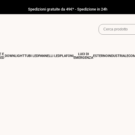
Spedizioni gratuite da 49€* - Spedizione in 24h
E E
LUCI DI
DOWNLIGHT
TUBI LED
PANNELLI LED
PLAFONI
ESTERNO
INDUSTRIALE
COM
LED
EMERGENZA