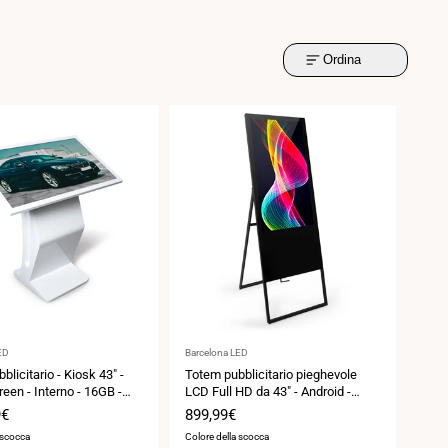
Ordina
Fornitore:
ED
Barcelona LED
licitario - Kiosk 43" -
Totem pubblicitario pieghevole
een - Interno - 16GB -
LCD Full HD da 43" - Android -
Interno
9€
Prezzo
899,99€
di
 scocca
Colore della scocca
vendita