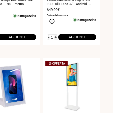
o - IP40 - Interno
LCD Full HD da 32" - Android -
Interno
Prezzo
649,99€
di
In magazzino
Colore della scocca
vendita
In magazzino
Bianco
-
+
AGGIUNGI
AGGIUNGI
OFFERTA