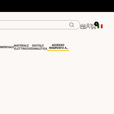
0
Pulsante Di 
ACCESSO
MATERIALE
DIGITALE
MERCIALE
RISERVATO AI
ELETTRICO
SEGNALETICA
PROFESSIONISTI