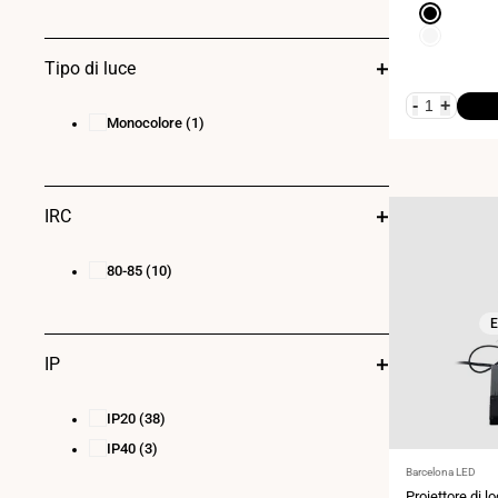
Nero
Bianco
Tipo di luce
-
+
Monocolore
(1)
IRC
80-85
(10)
E
IP
IP20
(38)
IP40
(3)
Fornitore:
Barcelona LED
Proiettore di