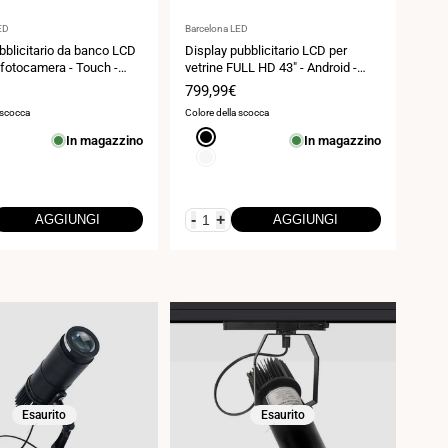
Fornitore:
ED
Barcelona LED
blicitario da banco LCD
Display pubblicitario LCD per
n fotocamera - Touch -
vetrine FULL HD 43" - Android -
1
Indoor
Prezzo
799,99€
di
 scocca
Colore della scocca
vendita
Nero
In magazzino
In magazzino
Bianco
-
+
AGGIUNGI
AGGIUNGI
Esaurito
Esaurito