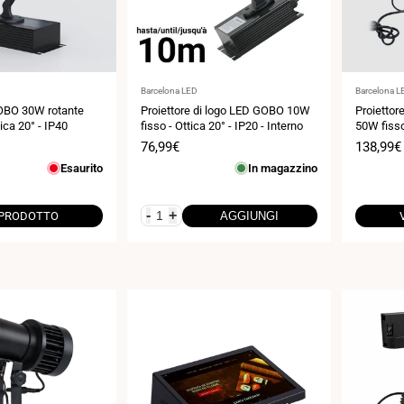
Fornitore:
Fornitore:
Barcelona LED
Barcelona L
OBO 30W rotante
Proiettore di logo LED GOBO 10W
Proiettor
tica 20° - IP40
fisso - Ottica 20° - IP20 - Interno
50W fisso 
IP20
Prezzo
76,99€
Prezzo
138,99€
di
di
Esaurito
In magazzino
vendita
vendita
-
+
 PRODOTTO
AGGIUNGI