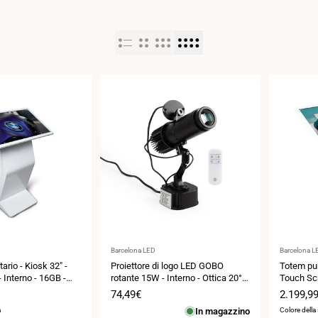
Fornitore:
Fornitore:
Barcelona LED
Barcelona L
ario - Kiosk 32" -
Proiettore di logo LED GOBO
Totem pubb
 Interno - 16GB -
rotante 15W - Interno - Ottica 20° -
Touch Scr
IP20
Base "K"
Prezzo
74,49€
Prezzo
2.199,9
di
di
a
In magazzino
Colore della
vendita
vendita