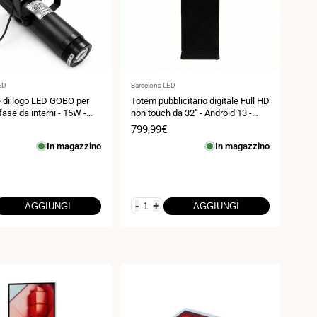
Fornitore:
ED
Barcelona LED
e di logo LED GOBO per
Totem pubblicitario digitale Full HD
ifase da interni - 15W -
non touch da 32" - Android 13 -
 - IP20
Segnaletica verticale per interni
Prezzo
799,99€
di
In magazzino
In magazzino
vendita
-
+
AGGIUNGI
AGGIUNGI