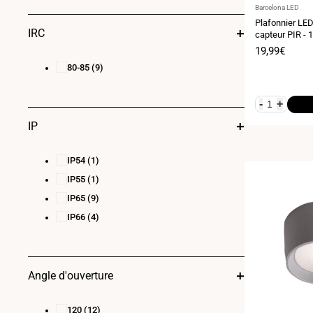
Fournisseur
Barcelona LED
:
Plafonnier LED
IRC
capteur PIR - 
Diamètre réglab
Prix
19,99€
encastré - IP5
de
80-85
(9)
vente
-
+
IP
IP54
(1)
IP55
(1)
IP65
(9)
IP66
(4)
Angle d'ouverture
120
(12)