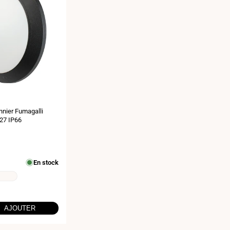
nnier Fumagalli
E27 IP66
En stock
AJOUTER