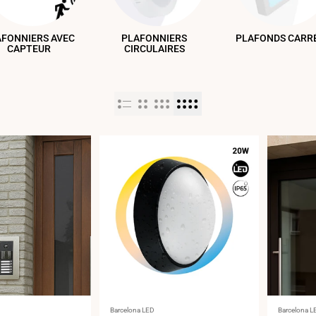
AFONNIERS AVEC
PLAFONNIERS
PLAFONDS CARR
CAPTEUR
CIRCULAIRES
Fournisseur
Fournisse
Barcelona LED
Barcelona L