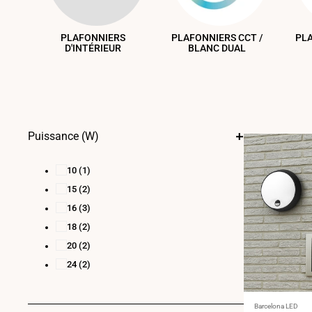
PLAFONNIERS
PLAFONNIERS CCT /
PL
D'INTÉRIEUR
BLANC DUAL
Puissance (W)
10
(1)
15
(2)
16
(3)
18
(2)
20
(2)
24
(2)
Fournisseur
Barcelona LED