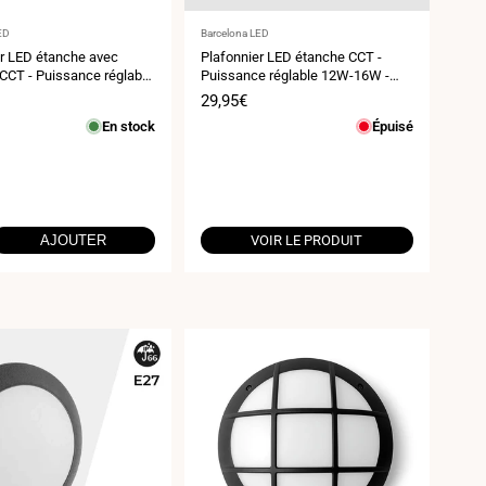
ur
Fournisseur
ED
Barcelona LED
:
er LED étanche avec
Plafonnier LED étanche CCT -
 CCT - Puissance réglable
Puissance réglable 12W-16W -
- Ø30cm - IP65
Ø30cm - IP65
Prix
29,95€
de
En stock
Épuisé
vente
AJOUTER
VOIR LE PRODUIT