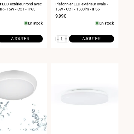
:
r LED extérieur rond avec
Plafonnier LED extérieur ovale -
IR - 15W - CCT - IP65
15W - CCT - 1500lm - IP65
Prix
9,99€
de
En stock
En stock
vente
-
+
AJOUTER
AJOUTER