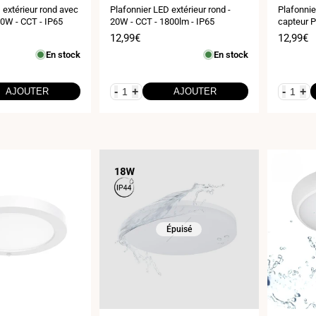
:
:
 extérieur rond avec
Plafonnier LED extérieur rond -
Plafonnie
20W - CCT - IP65
20W - CCT - 1800lm - IP65
capteur P
Prix
12,99€
Prix
12,99€
de
de
En stock
En stock
vente
vente
-
+
-
+
AJOUTER
AJOUTER
Épuisé