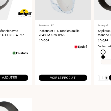
Fournisseur
Fournisse
Barcelona LED
Fumagalli
:
:
afonnier avec
Plafonnier LED rond en saillie
Applique 
GALLI BERTA E27
2040LM 18W IP65
étanche 
IP66
Prix
19,99€
Prix
19,95€
de
de
Épuisé
Couleur du b
vente
vente
Blanc
En stock
Noir
-
+
AJOUTER
VOIR LE PRODUIT