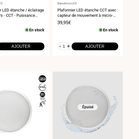
ur
Fournisseur
ED
Barcelona LED
:
r LED étanche / éclairage
Plafonnier LED étanche CCT avec
s - CCT - Puissance
capteur de mouvement à micro-
 12W-16W - Ø31cm - IP65
ondes - 24W - Ø28cm - IP65
Prix
39,95€
de
En stock
En stock
vente
-
+
AJOUTER
AJOUTER
Épuisé