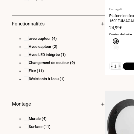
Fournisseur
Fumagalli
:
Plafonnier d'ex
160" FUMAGALL
Fonctionnalités
IP55
Prix
24,99€
de
Couleur du boîtier
vente
avec capteur
(4)
Gris
Avec capteur
(2)
Blanc
Avec LED intégrée
(1)
Changement de couleur
(9)
-
+
Fixe
(11)
Résistants à l'eau
(1)
Montage
Murale
(4)
Surface
(11)