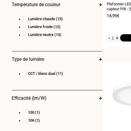
:
Plafonnier LED
Température de couleur
capteur PIR - 
Prix
14,99€
Lumière chaude
(13)
de
vente
Lumière froide
(12)
Lumière neutre
(13)
-
+
Type de lumière
CCT / blanc dual
(11)
Efficacité (lm/W)
100
(1)
106
(1)