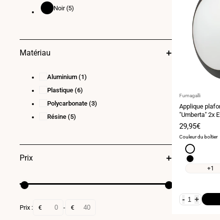
Noir
(5)
Noir
Matériau
Aluminium
(1)
Plastique
(6)
Fournisseur
Fumagalli
Polycarbonate
(3)
:
Applique plafo
"Umberta" 2x 
Résine
(5)
Prix
29,95€
de
Couleur du boîtier
vente
Blanc
Prix
Noir
+1
-
+
Prix :
€
-
€