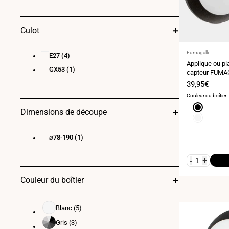
Culot
Fournisseur
Fumagalli
E27
(4)
:
Applique ou pl
GX53
(1)
capteur FUMA
Prix
39,95€
de
Couleur du boîtier
vente
Noir
Dimensions de découpe
Blanc
⌀78-190
(1)
-
+
Couleur du boîtier
Blanc
(5)
Blanc
Gris
(3)
Gris