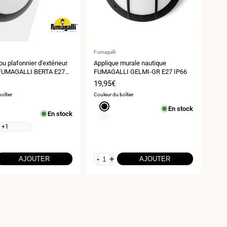
ur
Fournisseur
Fumagalli
:
ou plafonnier d'extérieur
Applique murale nautique
FUMAGALLI BERTA E27
FUMAGALLI GELMI-GR E27 IP66
Prix
19,95€
de
oîtier
Couleur du boîtier
vente
Noir
En stock
En stock
Blanc
+1
-
+
AJOUTER
AJOUTER