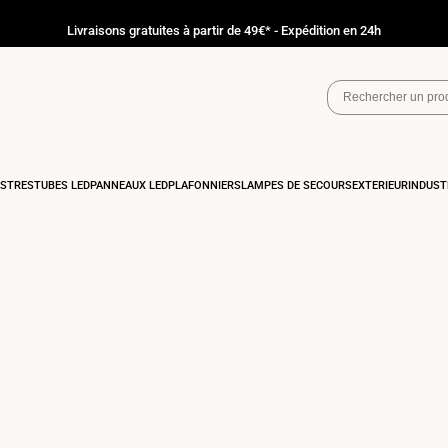
Livraisons gratuites à partir de 49€* - Expédition en 24h
ASTRÉS
TUBES LED
PANNEAUX LED
PLAFONNIERS
LAMPES DE SECOURS
EXTÉRIEUR
INDUST