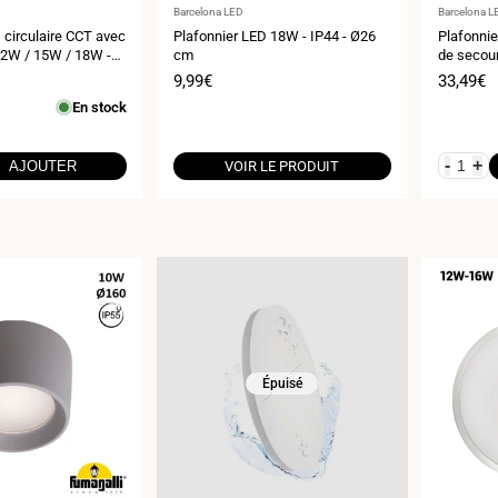
Fournisseur
Fournisse
Barcelona LED
Barcelona L
:
:
 circulaire CCT avec
Plafonnier LED 18W - IP44 - Ø26
Plafonnie
12W / 15W / 18W -
cm
de secour
le - En saillie /
réglable
Prix
9,99€
Prix
33,49€
4
de
de
En stock
vente
vente
-
+
AJOUTER
VOIR LE PRODUIT
Épuisé