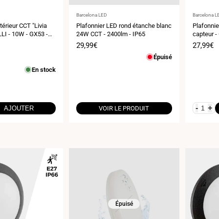
Fournisseur
Fournisse
Barcelona LED
Barcelona L
:
:
térieur CCT "Livia
Plafonnier LED rond étanche blanc
Plafonni
I - 10W - GX53 -
24W CCT - 2400lm - IP65
capteur -
12W-16W 
Prix
29,99€
Prix
27,99€
de
de
Épuisé
vente
vente
En stock
-
+
AJOUTER
VOIR LE PRODUIT
Épuisé