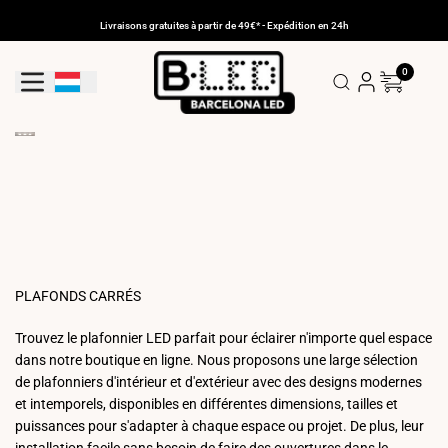
Aller
au
Livraisons gratuites à partir de 49€* - Expédition en 24h
contenu
0
Bouton De Géolocalisation: Luxembourg
PLAFONDS CARRÉS
Trouvez le plafonnier LED parfait pour éclairer n'importe quel espace
dans notre boutique en ligne. Nous proposons une large sélection
de plafonniers d'intérieur et d'extérieur avec des designs modernes
et intemporels, disponibles en différentes dimensions, tailles et
puissances pour s'adapter à chaque espace ou projet. De plus, leur
installation facile sans besoin de faire des ouvertures dans le