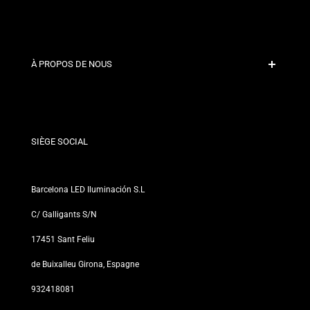
Paiement sécurisé
Politiques d'expédition
Contact
À PROPOS DE NOUS
Conditions de Remise
Politiques de changements et de retours
Qui sommes-nous ?
Termes et Conditions
Pour les Professionnels
Politique de Confidentialité
Nos Magasins
SIÈGE SOCIAL
Barcelona LED Iluminación S.L
C/ Galligants S/N
17451 Sant Feliu
de Buixalleu Girona, Espagne
932418081