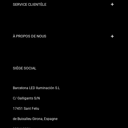
SERVICE CLIENTÈLE
Paiement sécurisé
Politiques d'expédition
Contact
À PROPOS DE NOUS
Conditions de Remise
Politiques de changements et de retours
Qui sommes-nous ?
Termes et Conditions
Pour les Professionnels
Politique de Confidentialité
Nos Magasins
SIÈGE SOCIAL
Barcelona LED Iluminación S.L
C/ Galligants S/N
17451 Sant Feliu
de Buixalleu Girona, Espagne