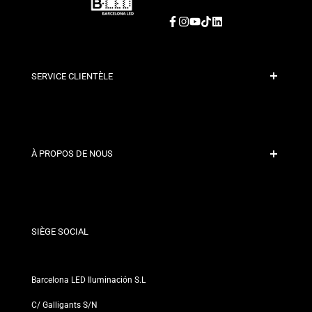
Facebook
Instagram
YouTube
TikTok
LinkedIn
SERVICE CLIENTÈLE
Paiement sécurisé
Politiques d'expédition
Contact
À PROPOS DE NOUS
Conditions de Remise
Politiques de changements et de retours
Qui sommes-nous ?
Termes et Conditions
Pour les Professionnels
Politique de Confidentialité
Nos Magasins
SIÈGE SOCIAL
Barcelona LED Iluminación S.L
C/ Galligants S/N