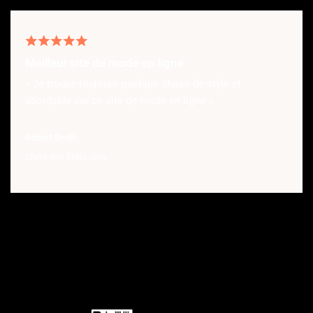
Meilleur site de mode en ligne
« Je trouve toujours quelque chose de stylé et
abordable sur ce site de mode en ligne »
Robert Smith
Client des États-Unis