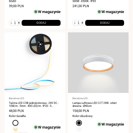
60x60
300W - 6500K - IP65
Cena
39,00 PLN
Cena
241,00 PLN
sprzedaży
sprzedaży
W magazynie
W magazynie
-
+
-
+
DODAJ
DODAJ
Dostawca:
Barcelona LED
Dostawca:
Barcelona LED
Taśma LED COB jednokolorowa - 24V DC -
Lampa sufitowa LED CCT 24W - efekt
10W/m - 5mm - 400 LED/m - IP20 - 5
drewna - Ø40cm
metrów
Cena
44,00 PLN
Cena
154,00 PLN
sprzedaży
sprzedaży
Kolor światła
Kolor obudowy
Neutralna
Czarny
W magazynie
W magazynie
biel
Ciepła
Biały