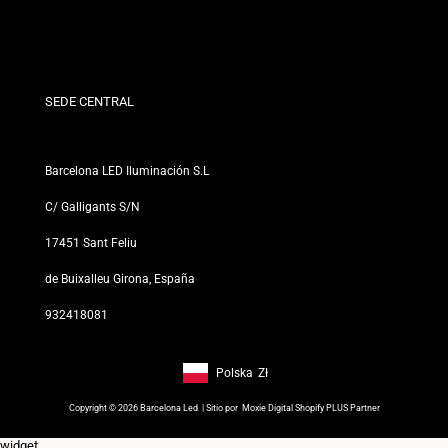
Warunki rabatu
Polityka zwrotów i wymian
Kim jesteśmy?
Warunki i zasady
Dla Profesjonalistów
Polityka prywatności
Nasze Sklepy
SEDE CENTRAL
Barcelona LED Iluminación S.L
C/ Galligants S/N
17451 Sant Feliu
de Buixalleu Girona, España
932418081
Polska
Zł
Footer: Polska, Zł
Copyright © 2026 Barcelona Led | Sitio por
Moxie Digital Shopify PLUS Partner
widget