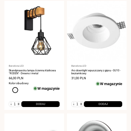
Dostawca:
Barcelona LED
Dostawca:
Barcelona LED
Skandynawska lampa ścienna klatkowa
Aro downlight wpuszczany z gipsu - GU10 -
"RODEN" - Drewno i metal
bezramkowy
Cena
66,00 PLN
Cena
31,00 PLN
sprzedaży
sprzedaży
Kolor obudowy
W magazynie
W magazynie
Blanco
-
+
-
+
DODAJ
DODAJ