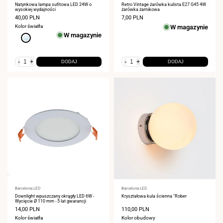
Natynkowa lampa sufitowa LED 24W o
Retro Vintage żarówka kulista E27 G45 4W
wysokiej wydajności
żarówka żarnikowa
Cena
40,00 PLN
Cena
7,00 PLN
sprzedaży
sprzedaży
Kolor światła
W magazynie
W magazynie
Zimna
biel
6000K
-
+
-
+
DODAJ
DODAJ
Dostawca:
Barcelona LED
Dostawca:
Barcelona LED
Downlight wpuszczany okrągły LED 6W -
Kryształowa kula ścienna "Rober
Wycięcie Ø 110 mm - 5 lat gwarancji
Cena
14,00 PLN
Cena
110,00 PLN
sprzedaży
sprzedaży
Kolor światła
Kolor obudowy