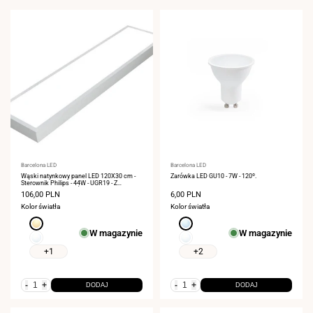
Dostawca:
Barcelona LED
Dostawca:
Barcelona LED
Wąski natynkowy panel LED 120X30 cm -
Żarówka LED GU10 - 7W - 120º.
Sterownik Philips - 44W - UGR19 - Z
ZESTAWEM MONTAŻOWYM
Cena
106,00 PLN
Cena
6,00 PLN
sprzedaży
sprzedaży
Kolor światła
Kolor światła
Ciepła
Zimna
W magazynie
W magazynie
biel
biel
Neutralna
Neutralna
3000K
6000K
biel
biel
+1
+2
4000K
4000K
-
+
-
+
DODAJ
DODAJ