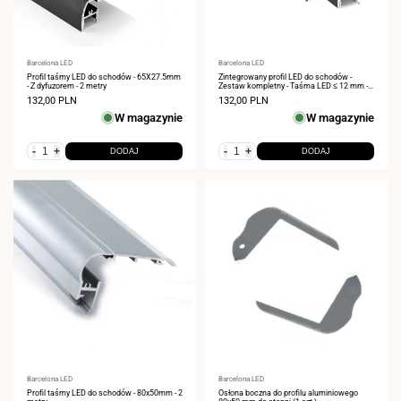
Dostawca:
Barcelona LED
Dostawca:
Barcelona LED
Profil taśmy LED do schodów - 65X27.5mm
Zintegrowany profil LED do schodów -
- Z dyfuzorem - 2 metry
Zestaw kompletny - Taśma LED ≤ 12 mm - 2
metry
Cena
132,00 PLN
Cena
132,00 PLN
sprzedaży
sprzedaży
W magazynie
W magazynie
-
+
-
+
DODAJ
DODAJ
Dostawca:
Barcelona LED
Dostawca:
Barcelona LED
Profil taśmy LED do schodów - 80x50mm - 2
Osłona boczna do profilu aluminiowego