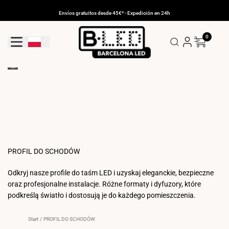
Przejdź
do
Envíos gratuitos desde 45€* - Expedición en 24h
treści
0
Geolocation Button: Polska
PROFIL DO SCHODÓW
Odkryj nasze profile do taśm LED i uzyskaj eleganckie, bezpieczne
oraz profesjonalne instalacje. Różne formaty i dyfuzory, które
podkreślą światło i dostosują je do każdego pomieszczenia.
Start
/
PROFIL DO SCHODÓW