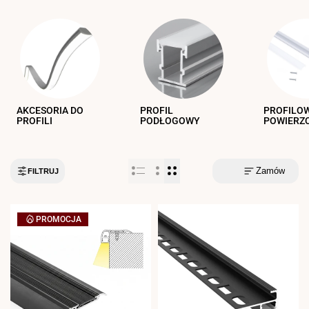
AKCESORIA DO
PROFIL
PROFILO
PROFILI
PODŁOGOWY
POWIERZ
Zamów
FILTRUJ
PROMOCJA