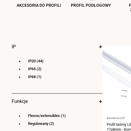
AKCESORIA DO PROFILI
PROFIL PODŁOGOWY
IP
IP20
(44)
IP65
(2)
IP68
(1)
Funkcje
Flexos/extensibles
(1)
Dostawca:
Barcelona LED
Regulowany
(2)
Profil taśmy L
17x8mm - Komp