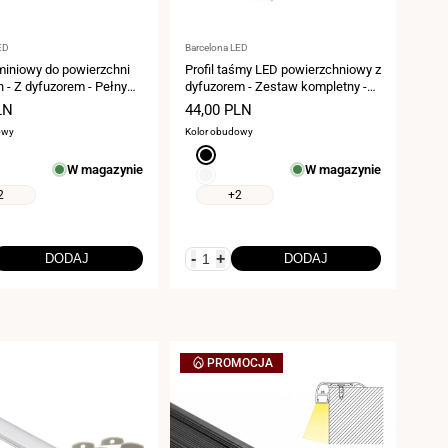
:
Dostawca:
ED
Barcelona LED
uminiowy do powierzchni
Profil taśmy LED powierzchniowy z
 - Z dyfuzorem - Pełny
dyfuzorem - Zestaw kompletny -
 20x20mm - Taśma LED
17,6x14,5mm - Taśma LED ≤ 12
LN
Cena
44,00 PLN
- 2 metry
mm - 2 metry
ży
sprzedaży
owy
Kolor obudowy
Czarny
W magazynie
W magazynie
Biały
2
+2
-
+
DODAJ
DODAJ
PROMOCJA