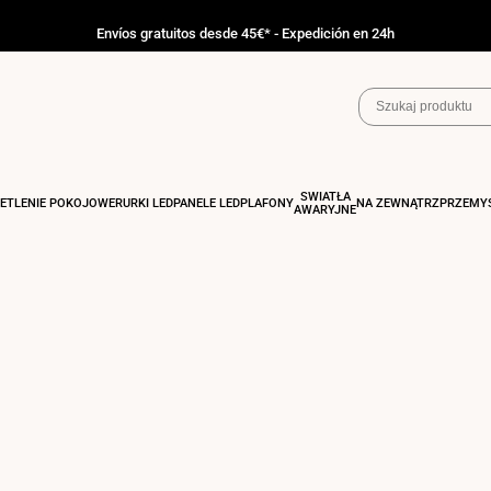
Envíos gratuitos desde 45€* - Expedición en 24h
ŚWIATŁA
ETLENIE POKOJOWE
RURKI LED
PANELE LED
PLAFONY
NA ZEWNĄTRZ
PRZEMY
AWARYJNE