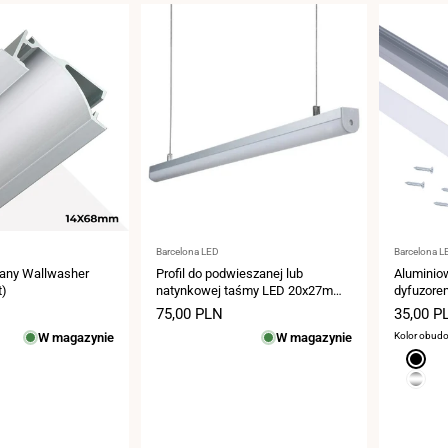
Dostawca:
Dostawca
Barcelona LED
Barcelona L
zany Wallwasher
Profil do podwieszanej lub
Aluminiow
t)
natynkowej taśmy LED 20x27mm
dyfuzorem
(2metry)
Kompletn
Cena
75,00 PLN
Cena
35,00 P
Taśma LE
sprzedaży
sprzeda
W magazynie
W magazynie
Kolor obud
Czarny
Srebro