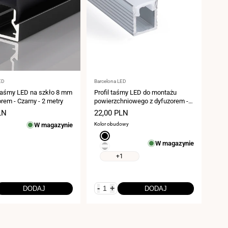
:
Dostawca:
ED
Barcelona LED
 taśmy LED na szkło 8 mm
Profil taśmy LED do montażu
orem - Czarny - 2 metry
powierzchniowego z dyfuzorem -
Zestaw kompletny - 9x7mm -
LN
Cena
22,00 PLN
Taśma LED ≤5mm - 2 metry
ży
sprzedaży
W magazynie
Kolor obudowy
Czarny
W magazynie
Srebro
+1
-
+
DODAJ
DODAJ