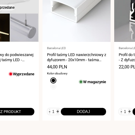
przedane
Dostawca:
Dostawca
Barcelona LED
Barcelona L
owy do podwieszanej
Profil taśmy LED nawierzchniowy z
Profil do
j taśmy LED -
dyfuzorem - 20x10mm - taśma
- Z dyfuz
try
LED ≤15mm - 2 metry - 0,65mm -
Cena
44,00 PLN
Cena
22,00 P
21g/m
sprzedaży
sprzeda
Wyprzedane
Kolor obudowy
Czarny
W magazynie
Biały
-
+
-
+
Z PRODUKT
DODAJ