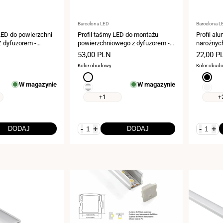
Dostawca:
Dostawca
Barcelona LED
Barcelona L
LED do powierzchni
Profil taśmy LED do montażu
Profil al
 Z dyfuzorem -
powierzchniowego z dyfuzorem -
narożnych
w - 15,8x15,8mm -
Zestaw kompletny - 17x8,5mm -
zestaw -
Cena
53,00 PLN
Cena
22,00 P
0 mm - 2 metry
Taśma LED ≤10mm - 2 metry
do 10mm 
sprzedaży
sprzeda
Kolor obudowy
Kolor obud
Biały
Czarny
W magazynie
W magazynie
Srebro
Biały
+1
+
-
+
-
+
DODAJ
DODAJ