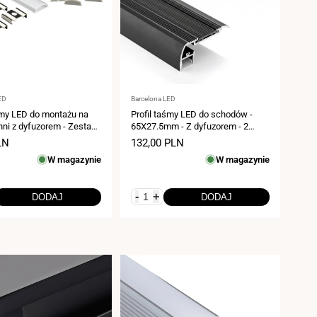
:
Dostawca:
ED
Barcelona LED
śmy LED do montażu na
Profil taśmy LED do schodów -
hni z dyfuzorem - Zestaw
65X27.5mm - Z dyfuzorem - 2
y - 13x5,6mm - Taśma
metry
LN
Cena
132,00 PLN
m - 2 metry
ży
sprzedaży
W magazynie
W magazynie
-
+
DODAJ
DODAJ