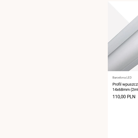
Dostawca:
Barcelona LED
Profil wpuszc
14x68mm (2m
Cena
110,00 PLN
sprzedaży