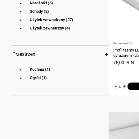
Narożniki
(6)
Schody
(2)
Użytek wewnętrzny
(27)
Użytek zewnętrzny
(4)
Dostawca:
Barcelona LED
Profil taśmy L
Przestrzeń
dyfuzorem - Z
16x16mm - Ta
Cena
75,00 PLN
2 metry
sprzedaży
Kuchnia
(1)
Ogród
(1)
-
+