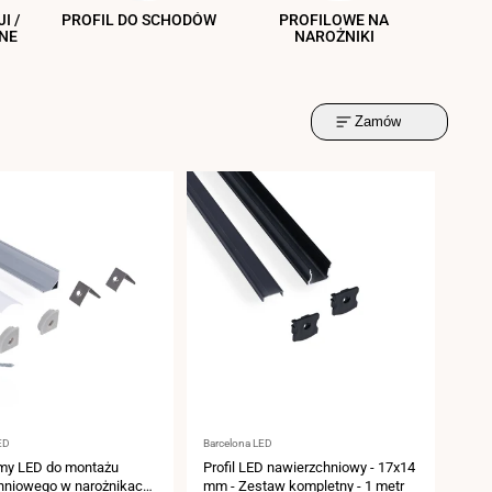
I /
PROFIL DO SCHODÓW
PROFILOWE NA
NE
NAROŻNIKI
Zamów
:
Dostawca:
ED
Barcelona LED
śmy LED do montażu
Profil LED nawierzchniowy - 17x14
hniowego w narożnikach
mm - Zestaw kompletny - 1 metr