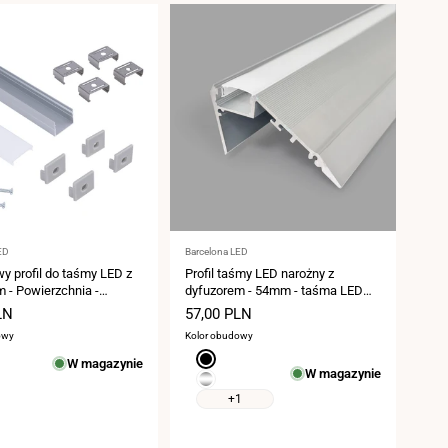
:
Dostawca:
ED
Barcelona LED
y profil do taśmy LED z
Profil taśmy LED narożny z
 - Powierzchnia -
dyfuzorem - 54mm - taśma LED
e zestaw - 18 x 13 mm -
≤12 mm - 2 metry - 1mm - 320g/m
LN
Cena
57,00 PLN
D ≤ 15 mm - 2 metry
ży
sprzedaży
owy
Kolor obudowy
Czarny
W magazynie
W magazynie
Srebro
+1