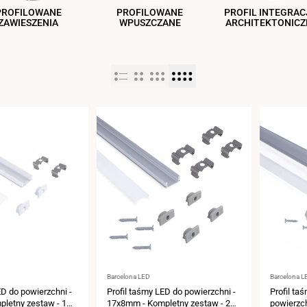
PROFILOWANE
PROFILOWANE
PROFIL INTEGRACJ
ZAWIESZENIA
WPUSZCZANE
ARCHITEKTONICZ
Dostawca:
Dostawca
Barcelona LED
Barcelona L
ED do powierzchni -
Profil taśmy LED do powierzchni -
Profil ta
letny zestaw - 1
17x8mm - Kompletny zestaw - 2
powierzc