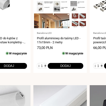
Dostawca:
Dostawca
Barcelona LED
Barcelona L
ED do kątów z
Profil aluminiowy do taśmy LED -
Profil ta
estaw kompletny -
17x15mm - 2 metry
powierzc
śma LED ≤10 mm -
kompletn
Cena
73,00 PLN
Cena
66,00 P
LED ≤10m
sprzedaży
sprzeda
W magazynie
W magazynie
-
+
-
+
DODAJ
DODAJ