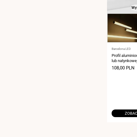
Wy
Dostawca:
Barcelona LED
Profil alumini
lub natynkowe
23X8mm - 2me
Cena
108,00 PLN
sprzedaży
ZOBAC