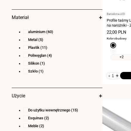
Srebro
(17)
Srebro
srebro
(1)
srebro
Dostawca:
Barcelona LED
s
r
b
r
o
-
z
a
r
n
Materiał
srebro-czarny
(1)
e
c
y
Profile taśmy 
na narożniki -
Szary
(4)
Szary
Komplet zesta
aluminium
(60)
Cena
22,00 PLN
Taśma LED ≤ 1
sprzedaży
Kolor obudowy
Metal
(5)
Czarny
Plastik
(11)
Biały
Poliwęglan
(4)
+2
Silikon
(1)
Szkło
(1)
-
+
Użycie
Do użytku wewnętrznego
(15)
Esquinas
(2)
Meble
(2)