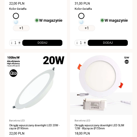
Cena
22,00 PLN
Cena
31,00 PLN
sprzedaży
sprzedaży
Kolor światła
Kolor światła
Neutralna
Neutralna
W magazynie
W magazynie
biel
biel
Zimna
Zimna
4000K
4000K
biel
biel
+1
+1
6000K
6000K
-
+
-
+
DODAJ
DODAJ
Dostawca:
Barcelona LED
Dostawca:
Barcelona LED
Okrągły wpuszczany downlight LED 20W -
Okrągły wpuszczany downlight LED SLIM
cięcie Ø190mm
12W - Wycięcie Ø155mm
Cena
22,00 PLN
Cena
18,00 PLN
sprzedaży
sprzedaży