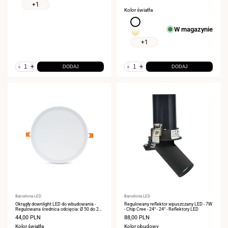
+1
Kolor światła
Neutralna
W magazynie
biel
Ciepła
4000K
biel
+1
3000K
-
+
-
+
DODAJ
DODAJ
Dostawca:
Barcelona LED
Dostawca:
Barcelona LED
Okrągły downlight LED do wbudowania -
Regulowany reflektor wpuszczany LED - 7W
Regulowana średnica odcięcia: Ø 50 do 205
- Chip Cree - 24° - 24° - Reflektory LED
mm - 20W
Cena
44,00 PLN
Cena
88,00 PLN
sprzedaży
sprzedaży
Kolor światła
Kolor obudowy