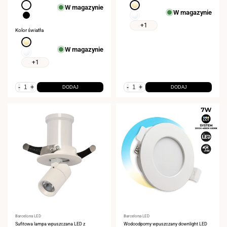
Biały
Ciepła
W magazynie
W magazynie
biel
Czarny
Neutralna
3000K
biel
+1
Kolor światła
4000K
Ciepła
W magazynie
biel
Neutralna
3000K
biel
+1
4000K
-
+
-
+
DODAJ
DODAJ
Dostawca:
Barcelona LED
Dostawca:
Barcelona LED
Sufitowa lampa wpuszczana LED z
Wodoodporny wpuszczany downlight LED