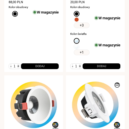
2800K
Cena
88,00 PLN
Cena
20,00 PLN
sprzedaży
sprzedaży
Kolor obudowy
Kolor obudowy
W magazynie
Czarny
Czarny
W magazynie
Czerwony
+3
Kolor światła
Zimna
W magazynie
biel
Neutralna
6000K
biel
+1
4000K
-
+
-
+
DODAJ
DODAJ