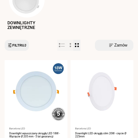
DOWNLIGHTY
ZEWNĘTRZNE
Zamów
FILTRUJ
Dostawca:
Barcelona LED
Dostawca:
Barcelona LED
Downlight wpuszczany okrągły LED 18W -
Downlight LED okrągły slim 20W - cięcie Ø
Wycięcie Ø 205 mm - 5 lat gwarancji
225mm