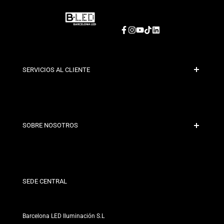
Facebook
Instagram
YouTube
TikTok
LinkedIn
SERVICIOS AL CLIENTE
Bezpieczna płatność
Polityka wysyłki
Kontakt
SOBRE NOSOTROS
Warunki rabatu
Polityka zwrotów i wymian
Kim jesteśmy?
Warunki i zasady
Dla Profesjonalistów
Polityka prywatności
Nasze Sklepy
SEDE CENTRAL
Barcelona LED Iluminación S.L