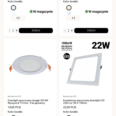
Kolor światła
Kolor światła
Zimna
Ciepła
W magazynie
W magazynie
biel
biel
Neutralna
Zimna
6000K
3000K
biel
biel
+1
+1
4000K
6000K
-
+
-
+
DODAJ
DODAJ
Dostawca:
Barcelona LED
Dostawca:
Barcelona LED
Downlight wpuszczany okrągły LED 6W -
Kwadratowy wpuszczany downlight LED
Wycięcie Ø 110 mm - 5 lat gwarancji
22W Cut 190 X 190mm
Cena
14,00 PLN
Cena
22,00 PLN
sprzedaży
sprzedaży
Kolor światła
Kolor światła