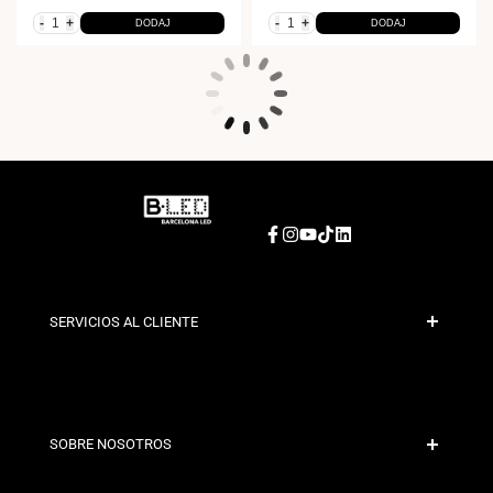
-
+
-
+
DODAJ
DODAJ
Facebook
Instagram
YouTube
TikTok
LinkedIn
SERVICIOS AL CLIENTE
Bezpieczna płatność
Polityka wysyłki
Kontakt
SOBRE NOSOTROS
Warunki rabatu