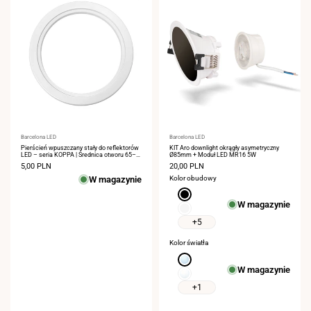
Dostawca:
Barcelona LED
Dostawca:
Barcelona LED
Pierścień wpuszczany stały do reflektorów
KIT Aro downlight okrągły asymetryczny
LED – seria KOPPA | Średnica otworu 65–
Ø85mm + Moduł LED MR16 5W
75 mm
Cena
5,00 PLN
Cena
20,00 PLN
sprzedaży
sprzedaży
W magazynie
Kolor obudowy
Czarny
W magazynie
Biały
+5
Kolor światła
Zimna
W magazynie
biel
Neutralna
6000K
biel
+1
4000K