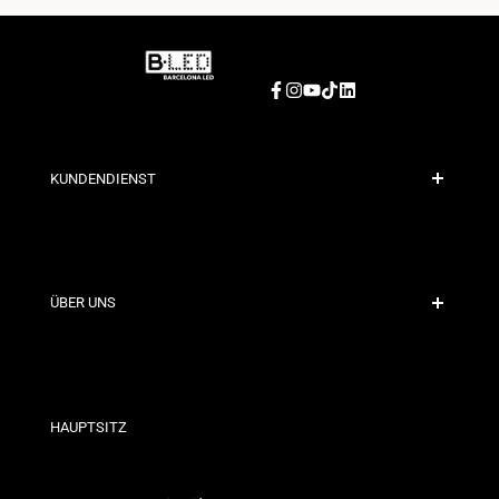
Facebook
Instagram
YouTube
TikTok
LinkedIn
KUNDENDIENST
Sichere Zahlung
Versandrichtlinien
Kontakt
ÜBER UNS
Rabattbedingungen
Rückgabe- und Umtauschrichtlinien
Wer sind wir?
Allgemeine Geschäftsbedingungen
Für Fachleute
Datenschutzerklärung
Unsere Geschäfte
HAUPTSITZ