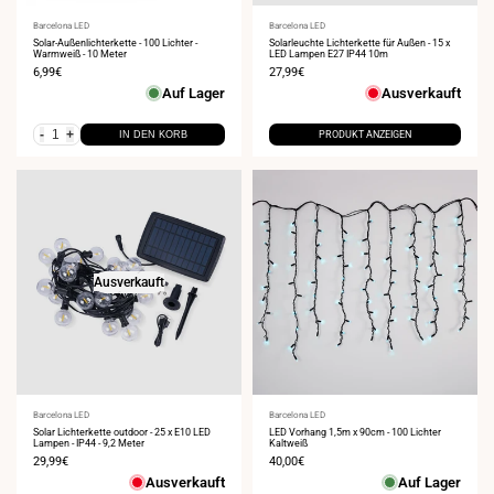
Anbieter:
Barcelona LED
Anbieter:
Barcelona LED
Solar-Außenlichterkette - 100 Lichter -
Solarleuchte Lichterkette für Außen - 15 x
Warmweiß - 10 Meter
LED Lampen E27 IP44 10m
Verkaufspreis
6,99€
Verkaufspreis
27,99€
Auf Lager
Ausverkauft
-
+
IN DEN KORB
PRODUKT ANZEIGEN
Ausverkauft
Anbieter:
Barcelona LED
Anbieter:
Barcelona LED
Solar Lichterkette outdoor - 25 x E10 LED
LED Vorhang 1,5m x 90cm - 100 Lichter
Lampen - IP44 - 9,2 Meter
Kaltweiß
Verkaufspreis
29,99€
Verkaufspreis
40,00€
Ausverkauft
Auf Lager