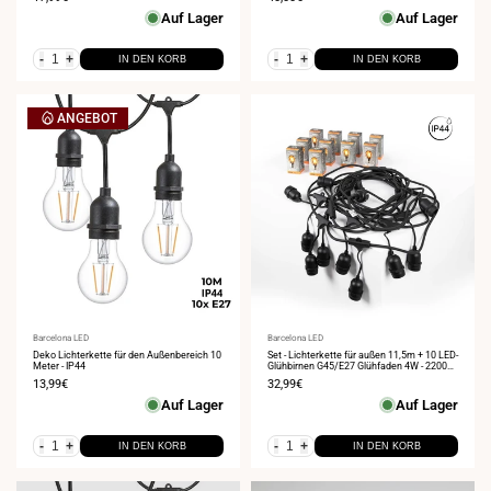
Auf Lager
Auf Lager
-
+
-
+
IN DEN KORB
IN DEN KORB
ANGEBOT
Anbieter:
Barcelona LED
Anbieter:
Barcelona LED
Deko Lichterkette für den Außenbereich 10
Set - Lichterkette für außen 11,5m + 10 LED-
Meter - IP44
Glühbirnen G45/E27 Glühfaden 4W - 2200K -
IP44
Verkaufspreis
13,99€
Verkaufspreis
32,99€
Auf Lager
Auf Lager
-
+
-
+
IN DEN KORB
IN DEN KORB