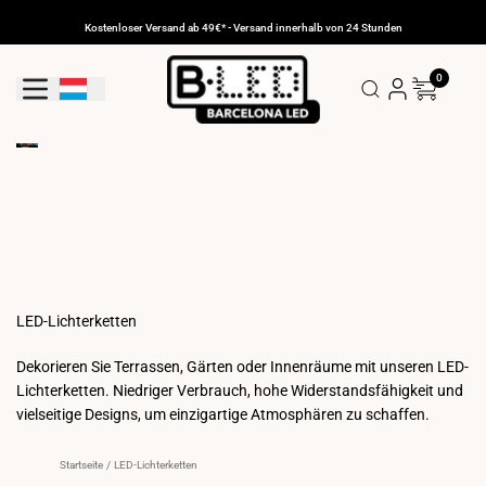
Zum
Inhalt
Kostenloser Versand ab 49€* - Versand innerhalb von 24 Stunden
gehen
0
Geolokalisierungs-Schaltfläche: Luxemburg
LED-Lichterketten
Dekorieren Sie Terrassen, Gärten oder Innenräume mit unseren LED-
Lichterketten. Niedriger Verbrauch, hohe Widerstandsfähigkeit und
vielseitige Designs, um einzigartige Atmosphären zu schaffen.
Startseite
/
LED-Lichterketten