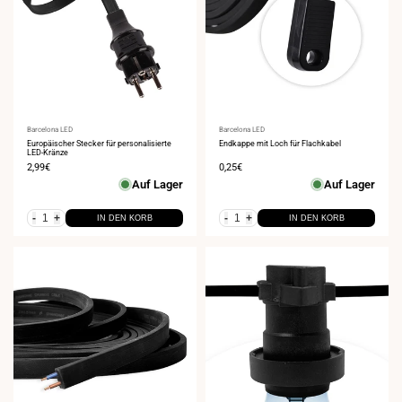
Anbieter:
Barcelona LED
Anbieter:
Barcelona LED
Europäischer Stecker für personalisierte
Endkappe mit Loch für Flachkabel
LED-Kränze
Verkaufspreis
2,99€
Verkaufspreis
0,25€
Auf Lager
Auf Lager
-
+
-
+
IN DEN KORB
IN DEN KORB