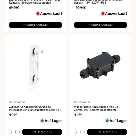
Kaltweiß - Einbau in Ablassstopfen
doppelt - 12V - 120W - IP68
Verkaufspreis
69,99€
Verkaufspreis
199,94€
Ausverkauft
Ausverkauft
PRODUKT ANZEIGEN
PRODUKT ANZEIGEN
Anbieter:
Barcelona LED
Anbieter:
Barcelona LED
Zubehör für Kabeldurchführung zur
Wasserdichte Abzweigdose IP68 0.5 -
Installation von LED-Leuchten im Liner-Pool
2.5mm² 0.5 - 2.5mm² Wasserdichte
- B2120 - B2021
Abzweigdose
Verkaufspreis
9,99€
Verkaufspreis
4,45€
Auf Lager
Auf Lager
-
+
-
+
IN DEN KORB
IN DEN KORB