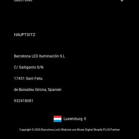
Rabattbedingungen
Rückgabe- und Umtauschrichtlinien
Wer sind wir?
Allgemeine Geschäftsbedingungen
Für Fachleute
Datenschutzerklärung
Unsere Geschäfte
HAUPTSITZ
Barcelona LED Iluminación S.L
C/ Galligants S/N
17451 Sant Feliu
de Buixalleu Girona, Spanien
932418081
Luxemburg
€
Footer: Luxemburg, €
Copyright © 2026 Barcelona Led | Website von
Moxie Digital Shopify PLUS Partner