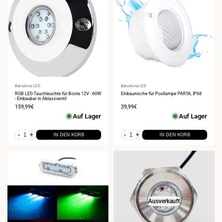
Anbieter:
Barcelona LED
Anbieter:
Barcelona LED
RGB LED-Tauchleuchte für Boote 12V - 60W
Einbaunische für Poollampe PAR56, IP68
- Einbaubar in Ablassventil
Verkaufspreis
159,99€
Verkaufspreis
39,99€
Auf Lager
Auf Lager
-
+
-
+
IN DEN KORB
IN DEN KORB
Ausverkauft