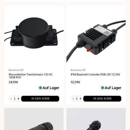
Anbieter:
Barcelona LED
Anbieter:
Barcelona LED
Wasserdichter Transformator 12V-AC
IP68 Bluetooth Controller RGB LED 12/24V
160W IP67
Verkaufspreis
24,99€
Verkaufspreis
52,99€
Auf Lager
Auf Lager
-
+
-
+
IN DEN KORB
IN DEN KORB