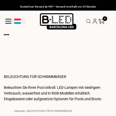
Zum
Inhalt
Kostenloser Versand ab 49€* - Versand innerhalb von 24 Stunden
gehen
0
Geolokalisierungs-Schaltfläche: Luxemburg
BELEUCHTUNG FÜR SCHWIMMBÄDER
Beleuchten Sie Ihren Pool stilvoll. LED-Lampen mit niedrigem
Verbrauch, wasserfest und in RGB-Modellen erhältlich.
Eingelassene oder aufgesetzte Optionen für Pools und Boote.
Startseite
/
BELEUCHTUNG FÜR SCHWIMMBÄDER