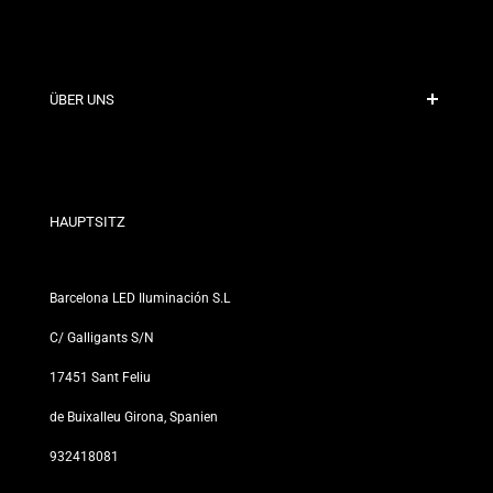
Sichere Zahlung
Versandrichtlinien
Kontakt
ÜBER UNS
Rabattbedingungen
Rückgabe- und Umtauschrichtlinien
Wer sind wir?
Allgemeine Geschäftsbedingungen
Für Fachleute
Datenschutzerklärung
Unsere Geschäfte
HAUPTSITZ
Barcelona LED Iluminación S.L
C/ Galligants S/N
17451 Sant Feliu
de Buixalleu Girona, Spanien
932418081