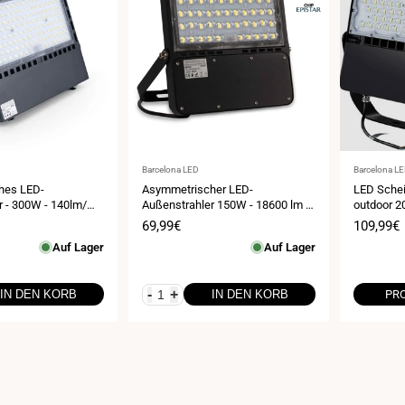
Anbieter:
Anbieter:
Barcelona LED
Barcelona L
hes LED-
Asymmetrischer LED-
LED Schei
r - 300W - 140lm/W-
Außenstrahler 150W - 18600 lm -
outdoor 
IP65
eis
Verkaufspreis
69,99€
Verkauf
109,99€
Auf Lager
Auf Lager
-
+
IN DEN KORB
IN DEN KORB
PR