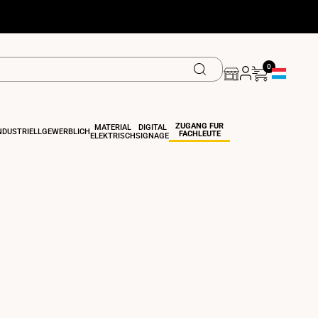
0
Geolokalisi
ZUGANG FÜR
MATERIAL
DIGITAL
NDUSTRIELL
GEWERBLICH
FACHLEUTE
ELEKTRISCH
SIGNAGE