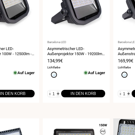
Anbieter:
Anbieter:
Barcelona LED
Barcelona L
her LED-
Asymmetrischer LED-
Asymmetr
r 100W - 12500lm -
Außenprojektor 150W - 19200lm -
Außenstra
IP65
IP65
eis
Verkaufspreis
134,99€
Verkauf
169,99€
Lichtfarbe
Lichtfarbe
Auf Lager
Auf Lager
Kaltweiß
Kaltwei
6000K
6000K
-
+
-
+
IN DEN KORB
IN DEN KORB