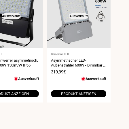
Ausverkauft
Ausverkauft
Anbieter:
ED
Barcelona LED
nwerfer asymmetrisch,
Asymmetrischer LED-
200W 150lm/W IP65
Außenstrahler 600W - Dimmbar 1-
10V - 160lm/W - IP66
spreis
Verkaufspreis
319,99€
Ausverkauft
Ausverkauft
ODUKT ANZEIGEN
PRODUKT ANZEIGEN