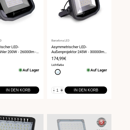
Anbieter:
ED
Barcelona LED
ischer LED-
Asymmetrischer LED-
hler 200W - 26000lm -
Außenprojektor 245W - 30000lm -
IP65
spreis
Verkaufspreis
174,99€
Lichtfarbe
Auf Lager
Auf Lager
ß
Kaltweiß
5000K
-
+
IN DEN KORB
IN DEN KORB