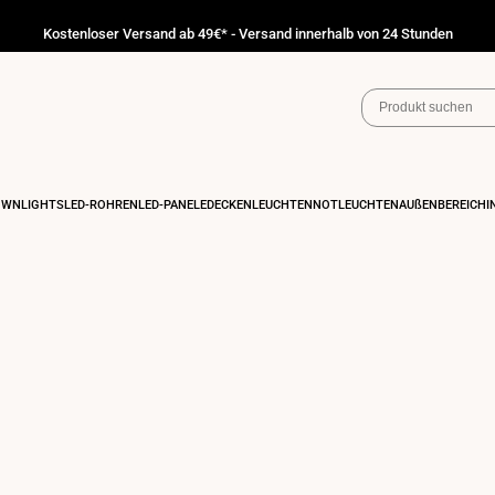
Kostenloser Versand ab 49€* - Versand innerhalb von 24 Stunden
OWNLIGHTS
LED-RÖHREN
LED-PANELE
DECKENLEUCHTEN
NOTLEUCHTEN
AUßENBEREICH
I