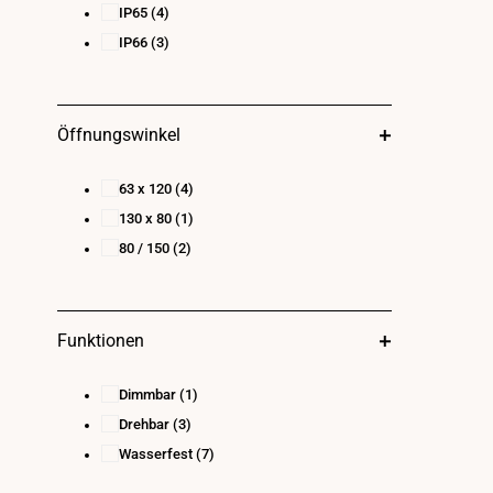
IP65
(4)
IP66
(3)
Öffnungswinkel
63 x 120
(4)
130 x 80
(1)
80 / 150
(2)
Funktionen
Dimmbar
(1)
Drehbar
(3)
Wasserfest
(7)