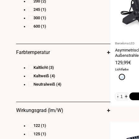
200
(2)
245
(1)
300
(1)
600
(1)
Anbieter:
Barcelona LED
Asymmetrisc
Farbtemperatur
Außenstrahle
IP65
Verkaufspr
129,99€
Kaltlicht
(3)
Lichtfarbe
Kaltweiß
(4)
Kaltweiß
6000K
Neutralweiß
(4)
-
+
Wirkungsgrad (lm/W)
122
(1)
125
(1)