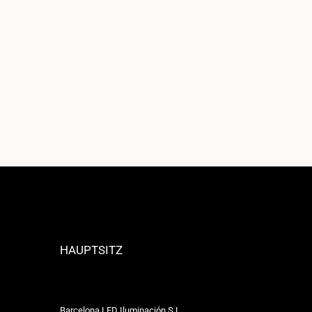
HAUPTSITZ
Barcelona LED Iluminación S.L